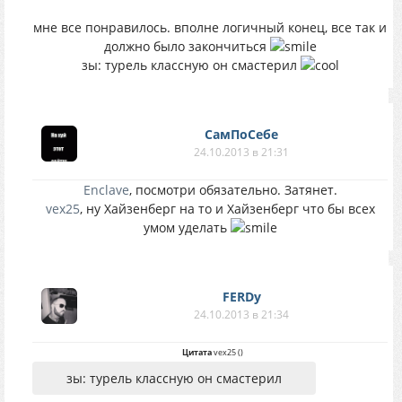
мне все понравилось. вполне логичный конец, все так и
должно было закончиться
зы: турель классную он смастерил
СамПоСебе
24.10.2013 в 21:31
Enclave
, посмотри обязательно. Затянет.
vex25
, ну Хайзенберг на то и Хайзенберг что бы всех
умом уделать
FERDy
24.10.2013 в 21:34
Цитата
vex25
(
)
зы: турель классную он смастерил