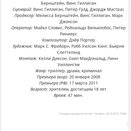
Бернштейн, Винс Гиллиган
Сценарий:
Винс Гиллиган, Питер Гулд, Джордж Мастрас
Продюсер:
Мелисса Бернштейн, Винс Гиллиган, Марк
Джонсон
Оператор:
Майкл Словис, Рейнальдо Вильялобос, Питер
Риниерс
Композитор:
Дэйв Портер
Художник:
Марк С. Фриборн, Робб Уилсон Кинг, Бьярне
Слеттелэнд
Монтаж:
Келли Диксон, Скип МакДональд, Линн
Уиллингэм
Жанр:
триллер, драма, криминал
Премьера (мир):
20 января 2008
Премьера (РФ):
17 марта 2011
Возраст:
зрителям, достигшим 18 лет
Время:
47 мин.
Отредактировал
AnonimA
-
Четверг, 24.10.2013, 18:44