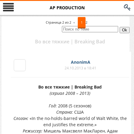
AP PRODUCTION
Страница
2
из
2
«
1
2
Во все тяжкие | Breaking Bad
AnonimA
24.10.2013 в 18:41
Во все тяжкие | Breaking Bad
(сериал 2008 – 2013)
Год:
2008 (5 сезонов)
Страна:
США
Слоган:
«In the no-holds-barred world of Walt White, the
end justifies the extreme.»
Режиссер:
Мишель Максвелл МакЛарен, Адам