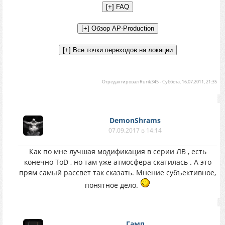
Отредактировал
Rurik345
-
Суббота, 16.07.2011, 21:35
DemonShrams
07.09.2017 в 14:14
Как по мне лучшая модификация в серии ЛВ , есть
конечно ToD , но там уже атмосфера скатилась . А это
прям самый рассвет так сказать. Мнение субъективное,
понятное дело.
Гамп