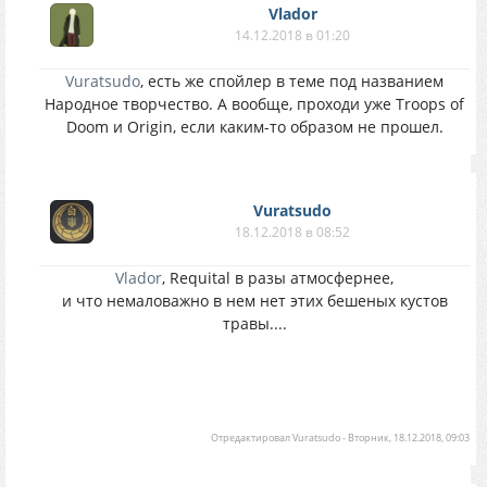
Vlador
14.12.2018 в 01:20
Vuratsudo
, есть же спойлер в теме под названием
Народное творчество. А вообще, проходи уже Troops of
Doom и Origin, если каким-то образом не прошел.
Vuratsudo
18.12.2018 в 08:52
Vlador
, Requital в разы атмосфернее,
и что немаловажно в нем нет этих бешеных кустов
травы....
Отредактировал
Vuratsudo
-
Вторник, 18.12.2018, 09:03