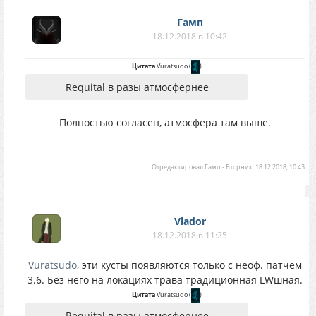
Гамп
18.12.2018 в 10:42
Цитата
Vuratsudo
(
)
Requital в разы атмосфернее
Полностью согласен, атмосфера там выше.
Отредактировал
Гамп
-
Вторник, 18.12.2018, 10:43
Vlador
18.12.2018 в 11:25
Vuratsudo
, эти кусты появляются только с неоф. патчем
3.6. Без него на локациях трава традиционная LWшная.
Цитата
Vuratsudo
(
)
Requital в разы атмосфернее