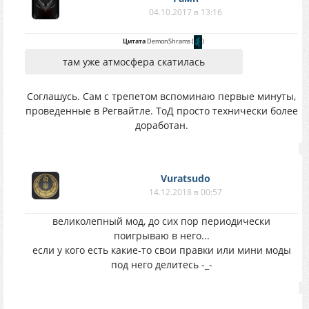
04.10.2017 в 13:16
Цитата
DemonShrams
(
)
там уже атмосфера скатилась
Соглашусь. Сам с трепетом вспоминаю первые минуты,
проведенные в Регвайтле. ТоД просто технически более
доработан.
Vuratsudo
14.12.2018 в 00:57
великолепный мод, до сих пор периодически
поигрываю в него...
если у кого есть какие-то свои правки или мини моды
под него делитесь -_-