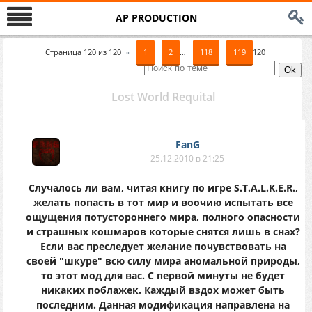
AP PRODUCTION
Страница
120
из
120
«
1
2
…
118
119
120
Lost World Requital
FanG
25.12.2010 в 21:25
Случалось ли вам, читая книгу по игре S.T.A.L.K.E.R.,
желать попасть в тот мир и воочию испытать все
ощущения потустороннего мира, полного опасности
и страшных кошмаров которые снятся лишь в снах?
Если вас преследует желание почувствовать на
своей "шкуре" всю силу мира аномальной природы,
то этот мод для вас. С первой минуты не будет
никаких поблажек. Каждый вздох может быть
последним. Данная модификация направлена на