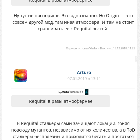
Ну тут не поспоришь. Это однозначно. Но Origin — это
совсем другой мод, там иная атмосфера. И там не стоит
сравнивать ее с Requital'овской.
Отредактировал
Vlador
-
Вторник, 18.12.2018, 11:25
Arturo
07.01.2019 в 13:12
Цитата
Vuratsudo
(
)
Requital в разы атмосфернее
В Requital сталкеры сами зачищают локации, гоняя
повсюду мутантов, независимо от их количества, а в ToD
сталкеры бесполезны и приходится бегать и прятаться