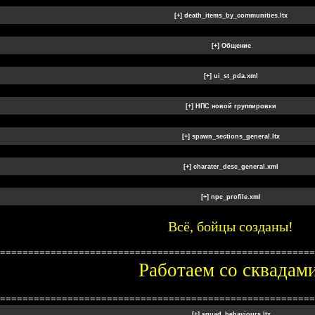
Всё, бойцы созданы!
========================================================
Работаем со сквадами
========================================================