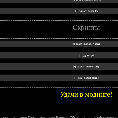
========================================================
Скрипты
========================================================
========================================================
Удачи в модинге!
рность товарищу
Скат
и товарищу
FantomICW
за помощь в оформлении 