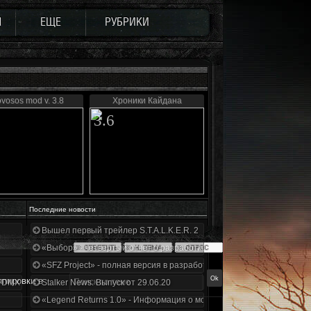
Ы
ЕЩЕ
РУБРИКИ
ovosos mod v. 3.8
Хроники Кайдана
3.6
Последние новости
Вышел первый трейлер S.T.A.L.K.E.R. 2
«Выбор» - четвертый отчет о разработке!
«SFZ Project» - полная версия в разработке!
ппировки в
+DMX 1.3.5.ООП.МА.К.
Stalker News. Выпуск от 29.06.20
«Legend Returns 1.0» - Информация о моде за июнь 2020