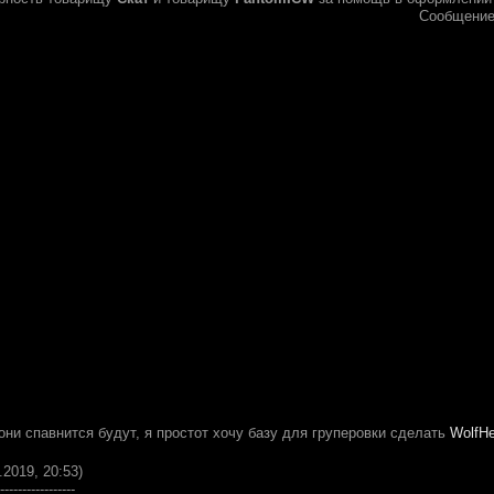
Сообщение
е они спавнится будут, я простот хочу базу для груперовки сделать
WolfHe
.2019, 20:53)
-----------------