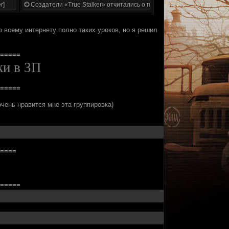
r]
Создатели «True Stalker» отчитались о проделанной работе
о всему интернету полно таких уроков, но я решил
=====
ки в ЗП
=====
чень нравится мне эта группировка)
====
=====