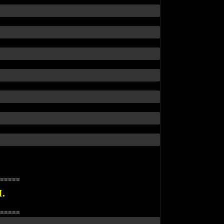
=====
.
=====