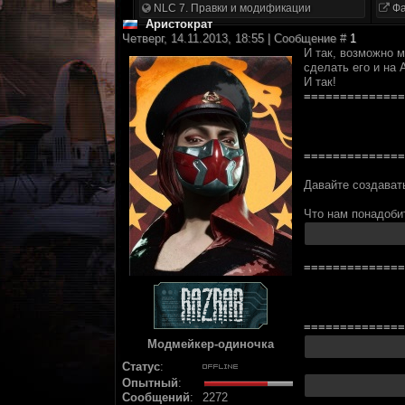
NLC 7. Правки и модификации
Фа
Аристократ
Четверг, 14.11.2013, 18:55 | Сообщение #
1
И так, возможно м
сделать его и на 
И так!
==============
==============
Давайте создавать
Что нам понадоби
==============
==============
Модмейкер-одиночка
Статус
:
Опытный
:
Сообщений
:
2272