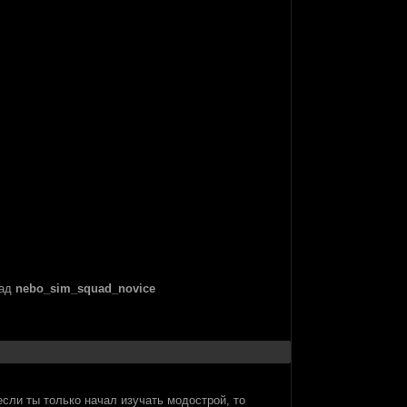
вад
nebo_sim_squad_novice
если ты только начал изучать модострой, то