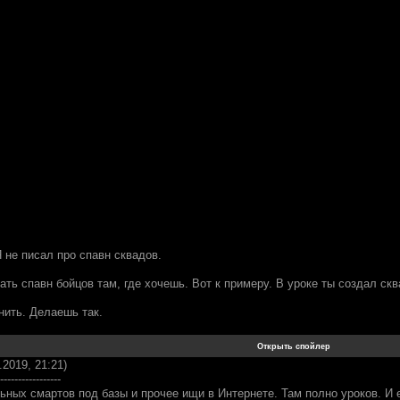
 Я не писал про спавн сквадов.
ть спавн бойцов там, где хочешь. Вот к примеру. В уроке ты создал ск
нить. Делаешь так.
.2019, 21:21)
-----------------
ьных смартов под базы и прочее ищи в Интернете. Там полно уроков. И 