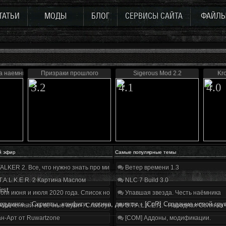
ТАТЬИ
МОДЫ
БЛОГ
СЕРВИСЫ САЙТА
ФАЙЛ
а наемника
Призраки прошлого
Sigerous Mod 2.2
Kr
3.2
4.1
4.0
й эфир
Самые популярные темы
ALKER 2. Все, что нужно знать про мир, геймплей и сюжет | Разбор трейлера
Ветер времени 1.3
T.A.L.K.E.R. 2 Картина Маслом
NLC 7 Build 3.0
irst
оги июня и июля 2020 года. Список нововведений
Упавшая звезда. Честь наёмника
оддинге
»
Скрипты, конфиги, логика, движок
»
[CoP] Создание новой гру
бречённый на вечные муки». Слабоумие и отвага
S.T.A.L.K.E.R. - Народная Солянка
н-Арт от Ruwartzone
[COM] Аддоны, модификации.