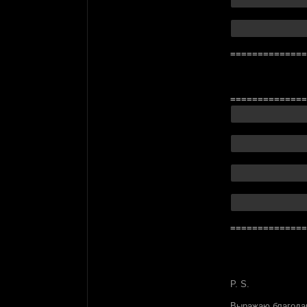
==============
==============
==============
P. S.
Выражаю благода