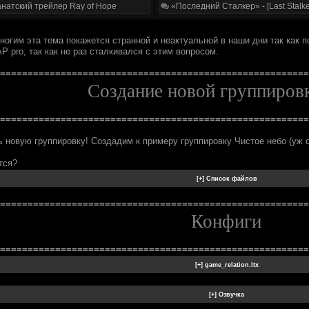
натский трейлер Ray of Hope
«Последний Сталкер» - [Last Stalke
ногим эта тема покажется странной и неактуальной в наши дни так как п
AP pro, так как не раз сталкивался с этим вопросом.
========================================================
Создание новой группиров
========================================================
 новую группировку! Создадим к примеру группировку Чистое небо (уж о
тся?
========================================================
Конфиги
========================================================