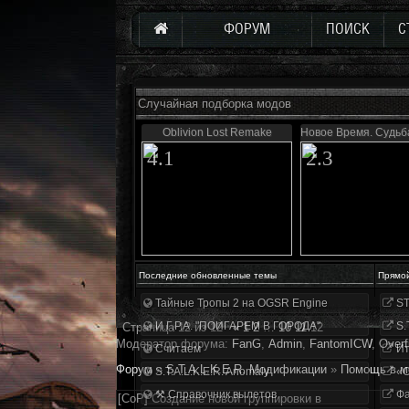
ФОРУМ
ПОИСК
С
Случайная подборка модов
Oblivion Lost Remake
Новое Время. Судьб
4.1
2.3
Последние обновленные темы
Прямо
Тайные Тропы 2 на OGSR Engine
ST
И.Г.Р.А. "ПОИГАРЕМ В ГОРОДА"
S.
Страница
12
из
12
«
1
2
…
10
11
12
Модератор форума:
FanG
,
Аdmin
,
FantomICW
,
Overf
Считаем
Ит
Форум
»
S.T.A.L.K.E.R. Модификации
»
Помощь в м
S.T.A.L.K.E.R. Anomaly
«О
⚒ Справочник вылетов
Фа
[CoP] Создание новой группировки в