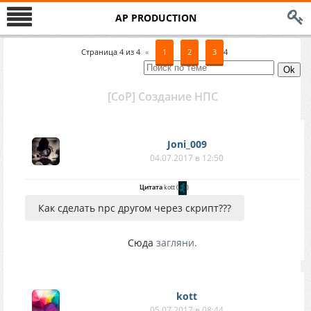
AP PRODUCTION
Страница
4
из
4
«
1
2
3
4
[CoP] Создание НПС
Joni_009
04.07.2017 в 12:50
Цитата
kott
(
)
Как сделать npc другом через скрипт???
Сюда
загляни.
kott
05.07.2017 в 08:44