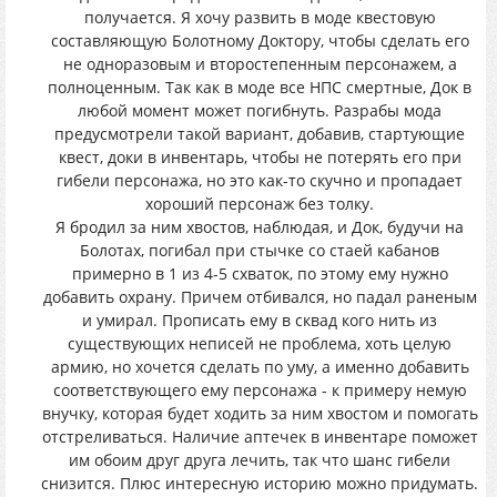
получается. Я хочу развить в моде квестовую
составляющую Болотному Доктору, чтобы сделать его
не одноразовым и второстепенным персонажем, а
полноценным. Так как в моде все НПС смертные, Док в
любой момент может погибнуть. Разрабы мода
предусмотрели такой вариант, добавив, стартующие
квест, доки в инвентарь, чтобы не потерять его при
гибели персонажа, но это как-то скучно и пропадает
хороший персонаж без толку.
Я бродил за ним хвостов, наблюдая, и Док, будучи на
Болотах, погибал при стычке со стаей кабанов
примерно в 1 из 4-5 схваток, по этому ему нужно
добавить охрану. Причем отбивался, но падал раненым
и умирал. Прописать ему в сквад кого нить из
существующих неписей не проблема, хоть целую
армию, но хочется сделать по уму, а именно добавить
соответствующего ему персонажа - к примеру немую
внучку, которая будет ходить за ним хвостом и помогать
отстреливаться. Наличие аптечек в инвентаре поможет
им обоим друг друга лечить, так что шанс гибели
снизится. Плюс интересную историю можно придумать.