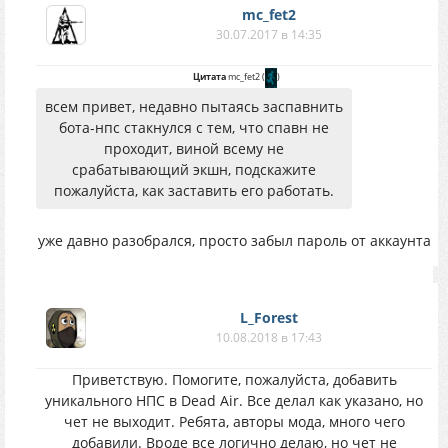
mc_fet2
30.07.2017 в 14:35
Цитата
mc_fet2
(
)
всем привет, недавно пытаясь заспавнить
бота-нпс стакнулся с тем, что спавн не
проходит, виной всему не
срабатывающий экшн, подскажите
пожалуйста, как заставить его работать.
уже давно разобрался, просто забыл пароль от аккаунта
L_Forest
10.08.2018 в 17:43
Приветствую. Помогите, пожалуйста, добавить
уникального НПС в Dead Air. Все делал как указано, но
чет не выходит. Ребята, авторы мода, много чего
добавили. Вроде все логично делаю, но чет не