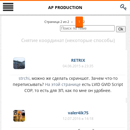
AP PRODUCTION
Страница
2
из
2
«
1
2
Снятие координат (некоторые способы)
RETRIX
04.06.2015 в 23:35
strchi
, можно же сделать скриншот. Зачем что-то
переписывать?
На этой странице
есть LVID GVID Script
COP, то есть для ЗП, как по мне он удобнее.
valer4ik75
12.07.2016 в 14:18