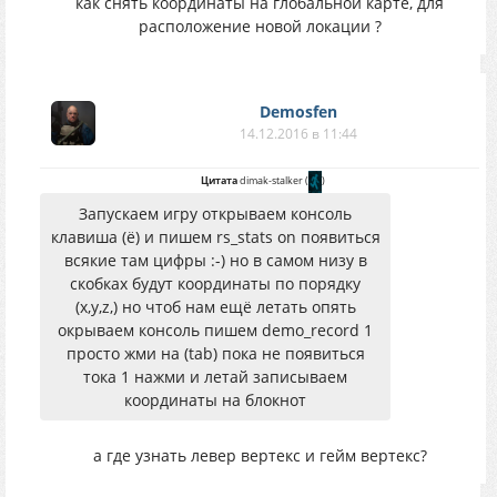
как снять координаты на глобальной карте, для
расположение новой локации ?
Demosfen
14.12.2016 в 11:44
Цитата
dimak-stalker
(
)
Запускаем игру открываем консоль
клавиша (ё) и пишем rs_stats on появиться
всякие там цифры :-) но в самом низу в
скобках будут координаты по порядку
(x,y,z,) но чтоб нам ещё летать опять
окрываем консоль пишем demo_record 1
просто жми на (tab) пока не появиться
тока 1 нажми и летай записываем
координаты на блокнот
а где узнать левер вертекс и гейм вертекс?