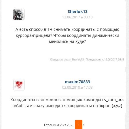
Sherlok13
12.06.2017 в 03:13
А есть способ в ТЧ снимать координаты с помощью
курсора\прицела? Чтобы координаты динамически
менялись на худе?
Отредактировал
Sherlok13
-
Понедельник, 12.06.2017, 03:18
maxim70833
02.08.2018 в 17:03
Координаты в зп можно с помощью команды rs_cam_pos
on\off там сразу выводятся координаты на экран [x,y,z]
Страница
2
из
2
«
1
2