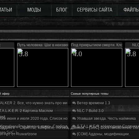
ТАТЬИ
МОДЫ
БЛОГ
СЕРВИСЫ САЙТА
ФАЙЛ
t
Путь человека: Шаг в неизвестность
Под прикрытием смерти. Клондайк 2.
NLC
3.8
4.0
3.8
й эфир
Самые популярные темы
ALKER 2. Все, что нужно знать про мир, геймплей и сюжет | Разбор трейлера
Ветер времени 1.3
T.A.L.K.E.R. 2 Картина Маслом
NLC 7 Build 3.0
irst
оги июня и июля 2020 года. Список нововведений
Упавшая звезда. Честь наёмника
бречённый на вечные муки». Слабоумие и отвага
S.T.A.L.K.E.R. - Народная Солянка
оддинге
»
Скрипты, конфиги, логика, движок
»
[SoC] Восстановление сол
рме SoC.)
н-Арт от Ruwartzone
[COM] Аддоны, модификации.