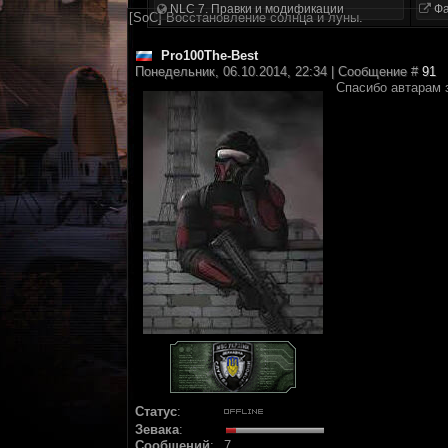
NLC 7. Правки и модификации
Фа
[SoC] Восстановление солнца и луны.
Pro100The-Best
Понедельник, 06.10.2014, 22:34 | Сообщение #
91
Спасибо автарам з
Статус
:
Зевака
:
Сообщений
:
7