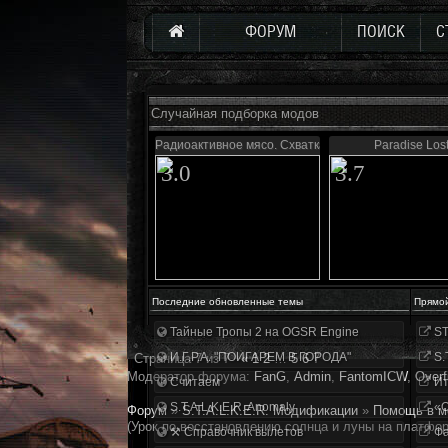
ФОРУМ
ПОИСК
С
Случайная подборка модов
Радиоактивное мясо. Схватка
Paradise Los
3.0
3.7
Последние обновленные темы
Прямо
Тайные Тропы 2 на OGSR Engine
ST
И.Г.Р.А. "ПОИГАРЕМ В ГОРОДА"
S.
Страница
7
из
7
«
1
2
…
5
6
7
Модератор форума:
FanG
,
Аdmin
,
FantomICW
,
Overf
Считаем
Ит
S.T.A.L.K.E.R. Anomaly
«О
Форум
»
S.T.A.L.K.E.R. Модификации
»
Помощь в м
(Урок по восстановлению солнца и луны на платфо
⚒ Справочник вылетов
Фа