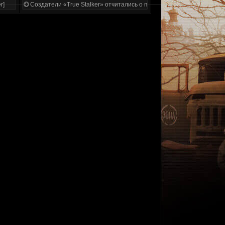
r]
Создатели «True Stalker» отчитались о проделанной работе