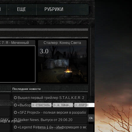
Ы
ЕЩЕ
РУБРИКИ
0
 7: Я - Меченный
Сталкер: Конец Света
3.0
Последние новости
Вышел первый трейлер S.T.A.L.K.E.R. 2
«Выбор» - четвертый отчет о разработке!
«SFZ Project» - полная версия в разработке!
+DMX 1.3.5.ООП.МА.К.
Stalker News. Выпуск от 29.06.20
нца и луны.
«Legend Returns 1.0» - Информация о моде за июнь 2020