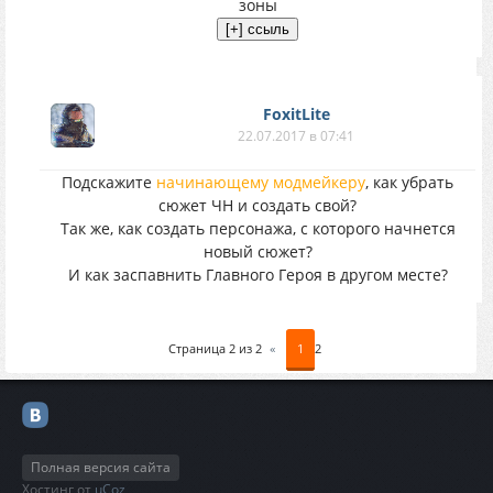
зоны
FoxitLite
22.07.2017 в 07:41
Подскажите
начинающему модмейкеру
, как убрать
сюжет ЧН и создать свой?
Так же, как создать персонажа, с которого начнется
новый сюжет?
И как заспавнить Главного Героя в другом месте?
Страница
2
из
2
«
1
2
Полная версия сайта
Хостинг от
uCoz