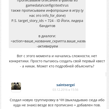
прописываем описания в файлы из
gamedata\configs\text\rus
также прописываем инфопрошни в игру (у
нас это info_for_done)
P.S. target_story_ids = 724 - ID Йоги, лидера
бандитов
в диалоги:
<action>ваше_название_скрипта.ваше_название_функции
-активируем
<give_info>info_for_done</give_info> -
Вот с этого момента и начались сложности, нет
завершение
конкретики. Просто пытаюсь создать свой первый квест
- а никак. Может кто подробней объяснить?
saintsergei
03.12.2016 в 15:56
Создал новую группировку в ЧН (выкладываю сюда ибо
куда не знаю) везде все прописано + добавлен пов.