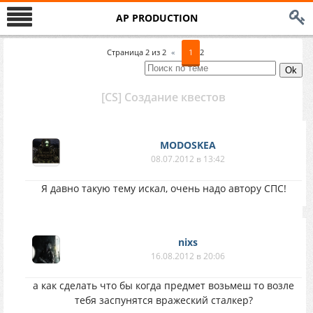
AP PRODUCTION
Страница
2
из
2
«
1
2
[CS] Создание квестов
MODOSKEA
08.07.2012 в 13:42
Я давно такую тему искал, очень надо автору СПС!
nixs
16.08.2012 в 20:06
а как сделать что бы когда предмет возьмеш то возле
тебя заспунятся вражеский сталкер?