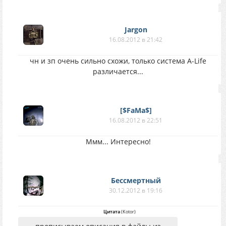
Jargon
16.08.2012 в 21:42
чн и зп очень сильно схожи, только система A-Life
различается...
[$FaMa$]
16.08.2012 в 22:51
Ммм... Интересно!
Бессмертный
30.12.2012 в 19:16
Цитата
(
Kotor
)