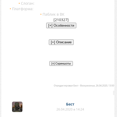
•
Слоган:
Судьбу не выбирают, её назначают.
•
Платформа:
Рентген-Луч с авторскими доработками
•
Паблик в ВК
[Ссылка]
[210327]
Отредактировал
Бест
-
Воскресенье, 26.04.2020, 13:50
Бест
26.04.2020 в 14:24