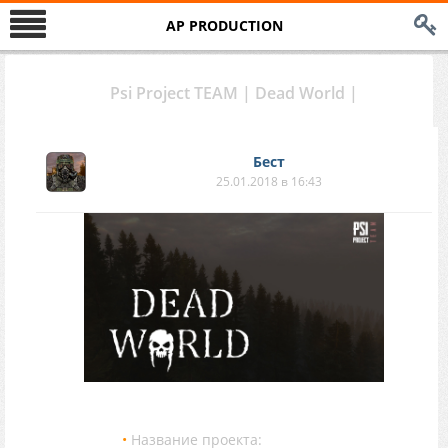
AP PRODUCTION
Psi Project TEAM | Dead World |
Бест
25.01.2018 в 16:43
•
Название проекта:
Dead World