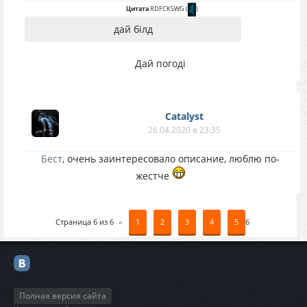
Цитата
RDFCKSWG
(
)
дай бiлд
Дай погодi
Catalyst
26.04.2020 в 23:35
Бест
, очень заинтересовало описание, люблю по-
жестче
Страница
6
из
6
«
1
2
3
4
5
6
Полная версия сайта