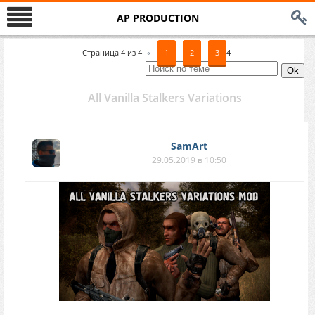
AP PRODUCTION
Страница
4
из
4
«
1
2
3
4
All Vanilla Stalkers Variations
SamArt
29.05.2019 в 10:50