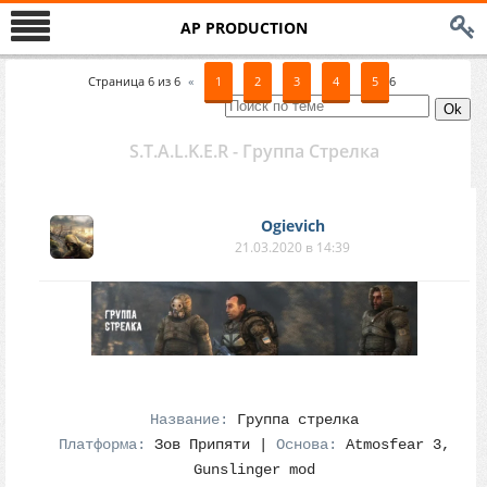
AP PRODUCTION
Страница
6
из
6
«
1
2
3
4
5
6
S.T.A.L.K.E.R - Группа Cтрелка
Ogievich
21.03.2020 в 14:39
Название:
Группа стрелка
Платформа:
Зов Припяти |
Основа:
Atmosfear 3,
Gunslinger mod