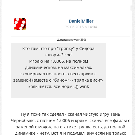
DanielMiller
29.06.2015 в 14:04
Цитата
goodween39
(
)
Кто там что про "тряпку" у Сидора
говорил? cool
Играю на 1.0006, на полном
динамическом, на максималках,
скопировал полностью весь архив с
заменой (вместе с "бином") - тряпка висит-
колышется, всё норм...)) wink
Ну я тоже так сделал - скачал чистую игру Тень
Чернобыля, с патчем 1.0006 и крякм, скинул все файлы с
заменой с модом, на статике тряпка есть, до полной
динамике - нету. Вот я и подумал, ану если не только