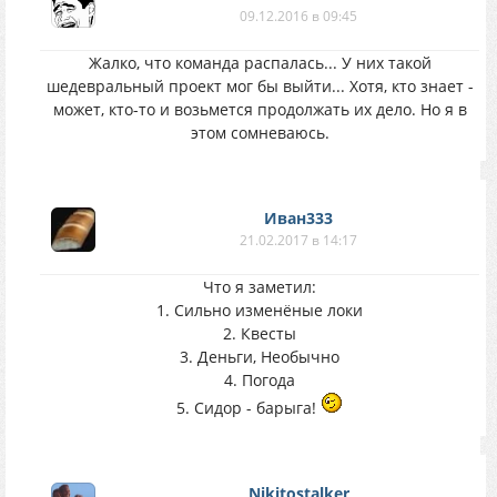
09.12.2016 в 09:45
Жалко, что команда распалась... У них такой
шедевральный проект мог бы выйти... Хотя, кто знает -
может, кто-то и возьмется продолжать их дело. Но я в
этом сомневаюсь.
Иван333
21.02.2017 в 14:17
Что я заметил:
1. Сильно изменёные локи
2. Квесты
3. Деньги, Необычно
4. Погода
5. Сидор - барыга!
Nikitostalker