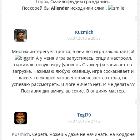
Горох
, Смайлофлудим гражданин..
Поскорей бы
Allender
исходники слил..
Kuzmich
05.07.2015 в 20:59
Многих интересует тряпка, в ней вся игра заключается!
А у меня игра запустилась, опции настроил,
нажимаю новую игру (уровень Сталкер) и зависает на
загрузке. Нажимаю любую клавишу, игра соскакивает и
какое- то окошко мгновенно исчезает со стола, не
успеваю рассмотреть. В Логе ничего нет. И чё делать???
Поставил динамику, высокие. В опциях- мастер.
Tegi79
05.07.2015 в 21:02
Kuzmich
, Серёга, можешь даже не начинать, на Кордоне