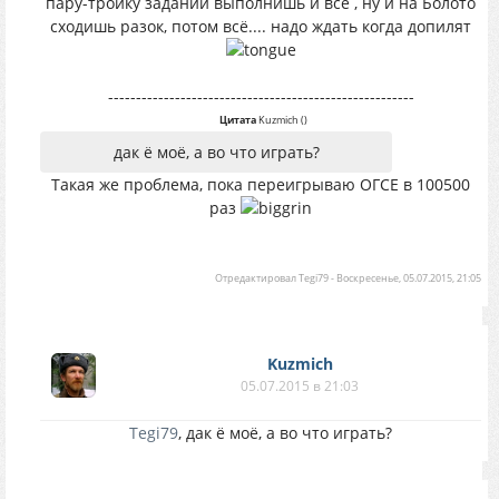
пару-тройку заданий выполнишь и всё , ну и на Болото
сходишь разок, потом всё.... надо ждать когда допилят
-------------------------------------------------------
Цитата
Kuzmich
(
)
дак ё моё, а во что играть?
Такая же проблема, пока переигрываю ОГСЕ в 100500
раз
Отредактировал
Tegi79
-
Воскресенье, 05.07.2015, 21:05
Kuzmich
05.07.2015 в 21:03
Tegi79
, дак ё моё, а во что играть?