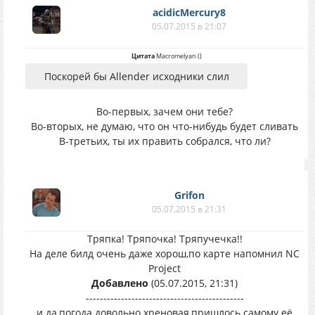
acidicMercury8
05.07.2015 в 21:07
Цитата
Macromelyan
(
)
Поскорей бы Allender исходники слил
Во-первых, зачем они тебе?
Во-вторых, не думаю, что он что-нибудь будет сливать
В-третьих, ты их править собрался, что ли?
Grifon
05.07.2015 в 21:31
Тряпка! Тряпочка! Тряпучечка!!
На деле билд очень даже хорош,по карте напомнил NC
Project
Добавлено
(05.07.2015, 21:31)
---------------------------------------------
и да,погода довольно хреновая,пришлось самому её