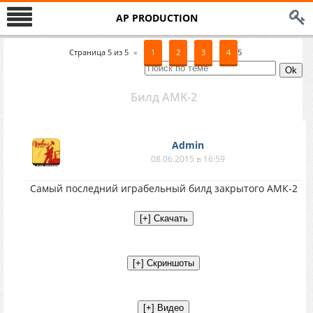
AP PRODUCTION
Страница
5
из
5
«
1
2
3
4
5
Билд AMK-2
Аdmin
08.06.2015 в 16:59
Самый последний играбельный билд закрытого АМК-2