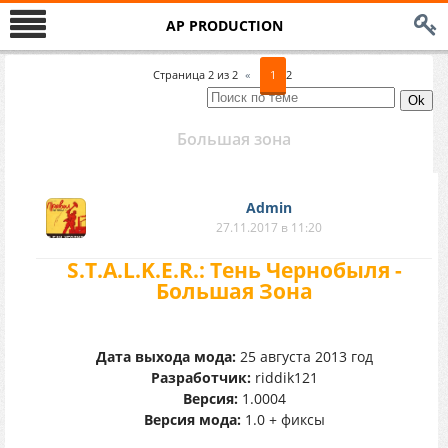
AP PRODUCTION
Страница
2
из
2
«
1
2
Большая зона
Аdmin
27.11.2017 в 11:20
S.T.A.L.K.E.R.: Тень Чернобыля -
Большая Зона
Дата выхода мода:
25 августа 2013 год
Разработчик:
riddik121
Версия:
1.0004
Версия мода:
1.0 + фиксы