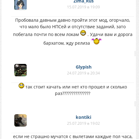
Zima_Rus
15.07.2019 в 19:09
Пробовала давным давно пройти этот мод, огорчало,
что мало было НПСей и отсутствие заданий, зато
побегала почти по всем локам
. Удачи вам и дорога
бархатом, жду релиза
Glypish
24.07.2019 в 20:34
так стоит качать или нет кто прошел и сколько
раз???????????????
kontiki
25.07.2019 в 19:02
если не страшно мучатся с вылетами каждые пол часа,