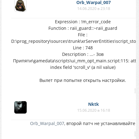
Orb_Warpal_007
14.06.2020 в 23:18
Expression : !m_error_code
Function : raii_guard::~raii_guard
File :
D:\prog_repository\sources\trunk\xrServerEntities\script_sto
Line : 748
Description : ...- Зов
Припяти\gamedata\scripts\ui_mm_opt_main.script:115: atte
index field 'scroll_v' (a nil value)
Вылет при попытке открыть настройки.
Nktk
15.06.2020 в 16:18
Orb_Warpal_007
, второй патч не устанавливайте