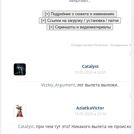
небытие»
.
Отредактировал
Hardtmuth
-
Понедельник, 30.0
Catalyst
10.05.2020 в 23:25
Vezkiy_Argument
, лог вылета выложи.
AziatkaVictor
10.05.2020 в 23:34
Catalyst
, при чем тут это? Никакого вылета не происходи