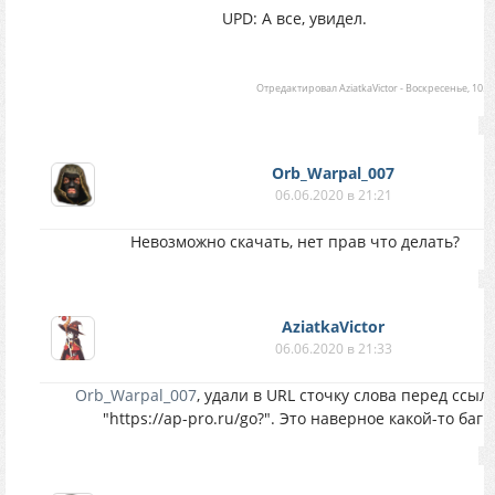
UPD: А все, увидел.
Отредактировал
AziatkaVictor
-
Воскресенье, 10.05
Orb_Warpal_007
06.06.2020 в 21:21
Невозможно скачать, нет прав что делать?
AziatkaVictor
06.06.2020 в 21:33
Orb_Warpal_007
, удали в URL сточку слова перед ссыл
"https://ap-pro.ru/go?". Это наверное какой-то баг.