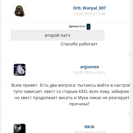
Orb_Warpal_007
18.06.2020 в 17:46
Цитата
Nktk
(
)
второй патч
Спасибо работает
argusneo
03.07.2020 в 19:31
Всем привет. Есть два вопроса: пытаюсь войти в настройк
тупо зависает, квест со старым КБО, всех ложу, забираю 
но квест продолжает висеть и Муха никак не реагирует. 
причина?
Nktk
03.07.2020 в 20:15