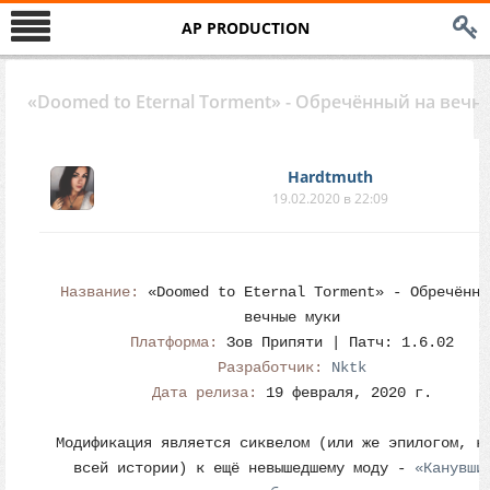
AP PRODUCTION
«Doomed to Eternal Torment» - Обречённый на вечн
Hardtmuth
19.02.2020 в 22:09
Название:
«Doomed to Eternal Torment» - Обречённы
вечные муки
Платформа:
Зов Припяти | Патч: 1.6.02
Разработчик:
Nktk
Дата релиза:
19 февраля, 2020 г.
Модификация является сиквелом (или же эпилогом, к
всей истории) к ещё невышедшему моду -
«Канувши