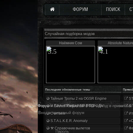
ФОРУМ
ПОИСК
С
Случайная подборка модов
Наёмник Сом
Absolute Natur
3.5
4.1
Последние обновленные темы
Прямо
Тайные Тропы 2 на OGSR Engine
ST
Форум
»
Secret Project AP PRO
»
Вход в приватный
И.Г.Р.А. "ПОИГАРЕМ В ГОРОДА"
S.
Вход в приватный форум
Считаем
Ит
S.T.A.L.K.E.R. Anomaly
«О
⚒ Справочник вылетов
Фа
Пароль: