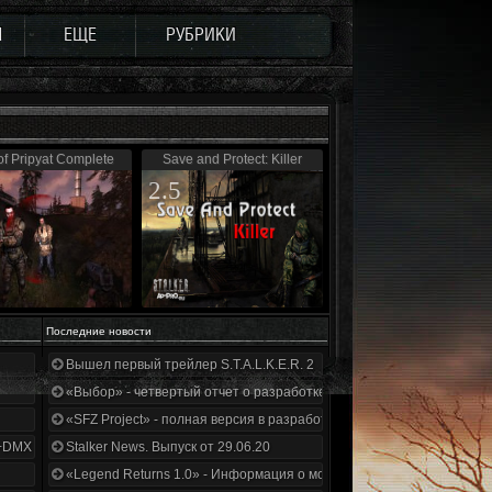
Ы
ЕЩЕ
РУБРИКИ
of Pripyat Complete
Save and Protect: Killer
2.5
Последние новости
Вышел первый трейлер S.T.A.L.K.E.R. 2
«Выбор» - четвертый отчет о разработке!
«SFZ Project» - полная версия в разработке!
+DMX 1.3.5.ООП.МА.К.
Stalker News. Выпуск от 29.06.20
«Legend Returns 1.0» - Информация о моде за июнь 2020