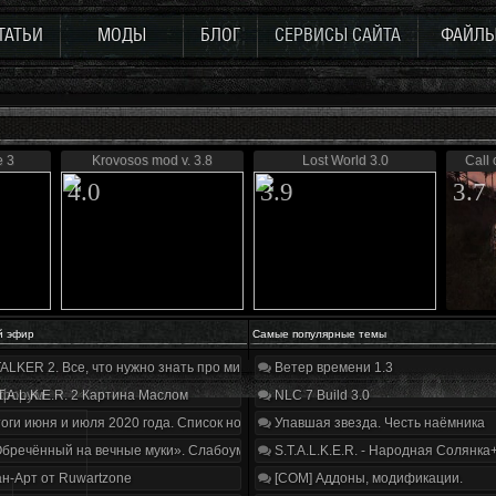
ТАТЬИ
МОДЫ
БЛОГ
СЕРВИСЫ САЙТА
ФАЙЛ
e 3
Krovosos mod v. 3.8
Lost World 3.0
Call 
4.0
3.9
3.7
й эфир
Самые популярные темы
ALKER 2. Все, что нужно знать про мир, геймплей и сюжет | Разбор трейлера
Ветер времени 1.3
 форум
T.A.L.K.E.R. 2 Картина Маслом
NLC 7 Build 3.0
оги июня и июля 2020 года. Список нововведений
Упавшая звезда. Честь наёмника
бречённый на вечные муки». Слабоумие и отвага
S.T.A.L.K.E.R. - Народная Солянка
н-Арт от Ruwartzone
[COM] Аддоны, модификации.