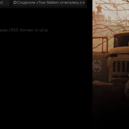
r]
Создатели «True Stalker» отчитались о проделанной работе
рума
|
RSS
Хостинг от
uCoz