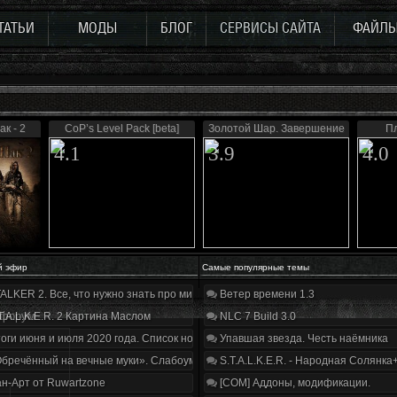
ТАТЬИ
МОДЫ
БЛОГ
СЕРВИСЫ САЙТА
ФАЙЛ
к - 2
CoP’s Level Pack [beta]
Золотой Шар. Завершение
П
4.1
3.9
4.0
й эфир
Самые популярные темы
ALKER 2. Все, что нужно знать про мир, геймплей и сюжет | Разбор трейлера
Ветер времени 1.3
 форум
T.A.L.K.E.R. 2 Картина Маслом
NLC 7 Build 3.0
оги июня и июля 2020 года. Список нововведений
Упавшая звезда. Честь наёмника
бречённый на вечные муки». Слабоумие и отвага
S.T.A.L.K.E.R. - Народная Солянка
н-Арт от Ruwartzone
[COM] Аддоны, модификации.