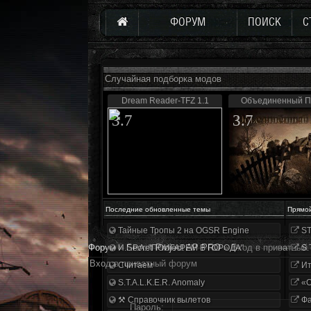
ФОРУМ
ПОИСК
С
Случайная подборка модов
Dream Reader-TFZ 1.1
Объединенный Па
3.7
3.7
Последние обновленные темы
Прямо
Тайные Тропы 2 на OGSR Engine
ST
Форум
»
Secret Project AP PRO
»
Вход в приватный
И.Г.Р.А. "ПОИГАРЕМ В ГОРОДА"
S.
Вход в приватный форум
Считаем
Ит
S.T.A.L.K.E.R. Anomaly
«О
⚒ Справочник вылетов
Фа
Пароль: