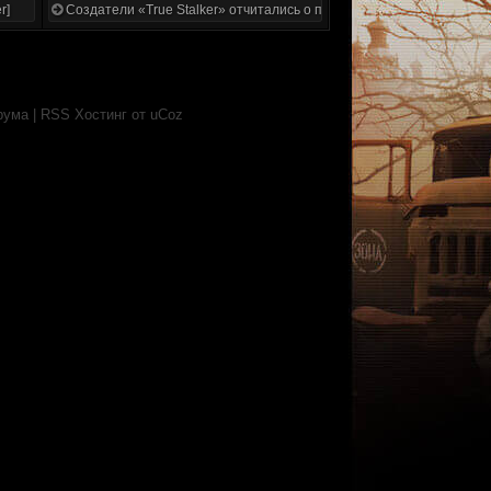
r]
Создатели «True Stalker» отчитались о проделанной работе
рума
|
RSS
Хостинг от
uCoz