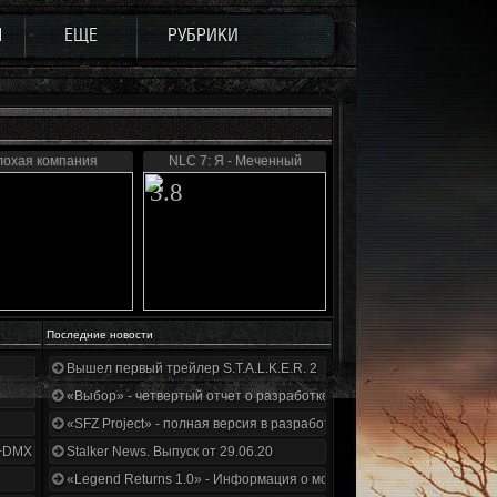
Ы
ЕЩЕ
РУБРИКИ
лохая компания
NLC 7: Я - Меченный
3.8
Последние новости
Вышел первый трейлер S.T.A.L.K.E.R. 2
«Выбор» - четвертый отчет о разработке!
«SFZ Project» - полная версия в разработке!
+DMX 1.3.5.ООП.МА.К.
Stalker News. Выпуск от 29.06.20
«Legend Returns 1.0» - Информация о моде за июнь 2020