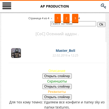
AP PRODUCTION
Страница
4
из
4
«
1
2
3
4
[CoC] Осенний аддон .
Master_Boli
22.02.2016 в 12:25
Описание
Скриншоты
Реквизиты
Для тех кому темно: Удаляем все конфиги и папку sky из
папки textures.