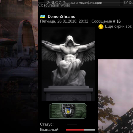
NLC 7. Правки и модификации
Фа
Obscuration World
DemonShrams
Пятница, 26.01.2018, 20:32 | Сообщение #
16
Ещё скрин вот,
Статус
:
Бывалый
: