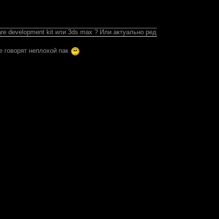
re development kit или 3ds max ? Или актуально редко, но только ingam
де говорят неплохой пак