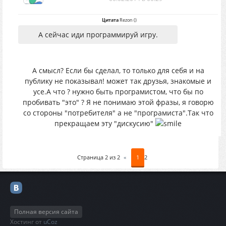
Цитата
Rezon
(
)
А сейчас иди программируй игру.
А смысл? Если бы сделал, то только для себя и на
публику не показывал! может так друзья, знакомые и
усе.А что ? нужно быть програмистом, что бы по
пробивать "это" ? Я не понимаю этой фразы, я говорю
со стороны "потребителя" а не "програмиста".Так что
прекращаем эту "дискусию"
Страница
2
из
2
«
1
2
Полная версия сайта
Хостинг от
uCoz