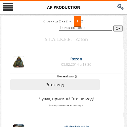
AP PRODUCTION
Страница
2
из
2
«
1
2
S.T.A.L.K.E.R. - Zaton
Rezon
05.02.2014 в 18:36
Цитата
Lector
(
)
Этот мод
Чувак, прикинь! Это не мод!
Это игра по мотивам сталкера