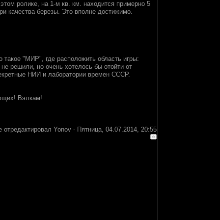
этом ролике, на 1-м кв. км. находится примерно 5
ри качества березы. Это вполне достижимо.
 такое "МИР", где расположить область игры:
 не решили, но очень хотелось бы отойти от
секретные НИИ и лаборатории времен СССР.
ющих! Вэлкам!
е отредактировал
Yonov
-
Пятница, 04.07.2014, 20:55