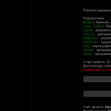
Рабочее название
Разработчики:
Borland
- Креатив,
Crazy_Stalker
- Пи
Genior
- разработк
Lexicon
- програм
Modoskea
- разра
Racemate
- худож
Serg
- картографи
Strelok
- программ
Yonov
- программи
Старт проекта: 11
Дата выхода: неи
Отказались от сс
Сайт проекта:
htt
Форум проекта:
ht