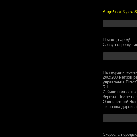
Апдейт от 3 декаб
Привет, народ!
Сразу попрошу тап
На текущий момен
200х200 метров р
управления Direc
5.11
Сейчас полностью
березы. После по
Очень важно! Наш
- в наших деревья
Скорость передвиж