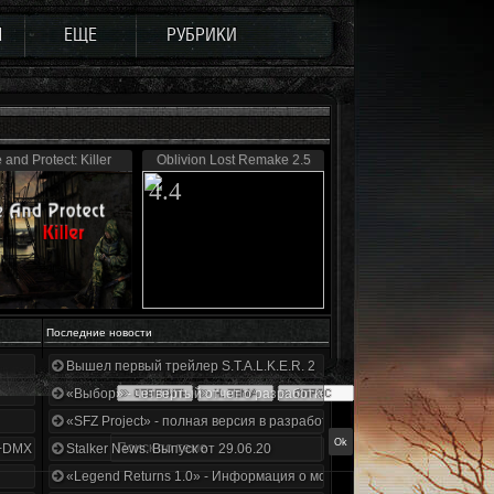
Ы
ЕЩЕ
РУБРИКИ
 and Protect: Killer
Oblivion Lost Remake 2.5
4.4
Последние новости
Вышел первый трейлер S.T.A.L.K.E.R. 2
«Выбор» - четвертый отчет о разработке!
«SFZ Project» - полная версия в разработке!
+DMX 1.3.5.ООП.МА.К.
Stalker News. Выпуск от 29.06.20
«Legend Returns 1.0» - Информация о моде за июнь 2020