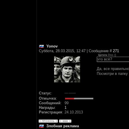
Yonov
Суббота, 28.03.2015, 12:47 | Сообщение #
271
Цитата
Diss
(
)
это всё?
Да, все правильн
Посмотри в папку 
Статус
:
Отмычка
:
Сообщений
:
99
Награды
:
1
Регистрация
:
24.10.2013
Злобная реклама