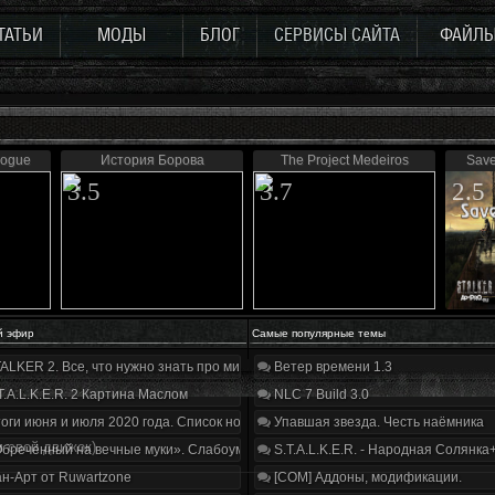
ТАТЬИ
МОДЫ
БЛОГ
СЕРВИСЫ САЙТА
ФАЙЛ
logue
История Борова
The Project Medeiros
Save
3.5
3.7
2.5
й эфир
Самые популярные темы
ALKER 2. Все, что нужно знать про мир, геймплей и сюжет | Разбор трейлера
Ветер времени 1.3
T.A.L.K.E.R. 2 Картина Маслом
NLC 7 Build 3.0
оги июня и июля 2020 года. Список нововведений
Упавшая звезда. Честь наёмника
 свой движок)
бречённый на вечные муки». Слабоумие и отвага
S.T.A.L.K.E.R. - Народная Солянка
н-Арт от Ruwartzone
[COM] Аддоны, модификации.