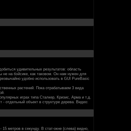
добиться удивительных результатов: область
 не на бэйсике, как таковом. Он нам нужен для
чрезвычайно удобно использовать в GUI PureBasic
иственных растений. Пока отрабатываем 3 вида
ой.
пулярных играх типа Сталкер, Кризис, Арма и т.д.
 - отдельный объект в структуре дерева. Видео:
15 метров в секунду. В стат-окне (слева) видно,