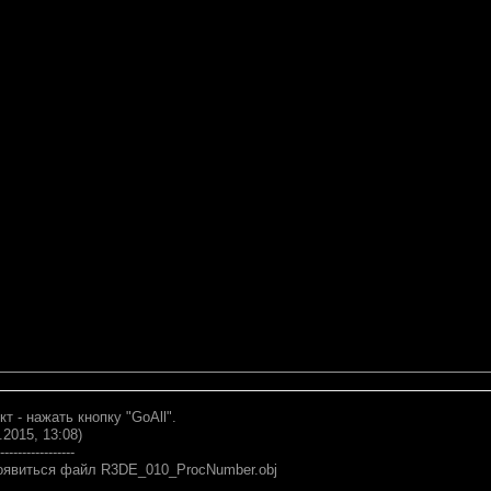
т - нажать кнопку "GoAll".
.2015, 13:08)
-----------------
оявиться файл R3DE_010_ProcNumber.obj