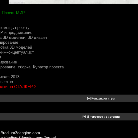
:
Проект МИР
 помощь проекту
аР и продвижение
а 3D моделей, 3D дизайн
мирование
ботка 3D моделей
ник-концептуалист
я
ирование
рование, сборка. Куратор проекта
 июля 2013
звестно
ылки на СТАЛКЕР 2
p://radium3dengine.com
tp://radium3dengine.com/forum/