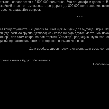
рягаясь справляется с 2 500 000 полигонов. Это ландшафт и деревья. В 
жайший план - оптимизировать рендеринг до 800 000 полигонов без поте
тересно, задавайте вопросы.
* * *
ет концептуалиста и сценариста. Нам нужны идеи для будущей игры. Что
н (где погибла группа Дятлова) или какое-нибудь другое место. Мы пока
алкер", при этом сохранив сам термин "Сталкер", радиацию, мутантов, 
изайнер растительности, кто хорошо понимает что и как.
Да и вообще, двери проекта открыты для всех жела
 проекта шапка будет обновляться.
Сообщени