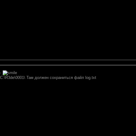
о.
C:\R3de\0001\ Там должен сохраниться файл log.txt