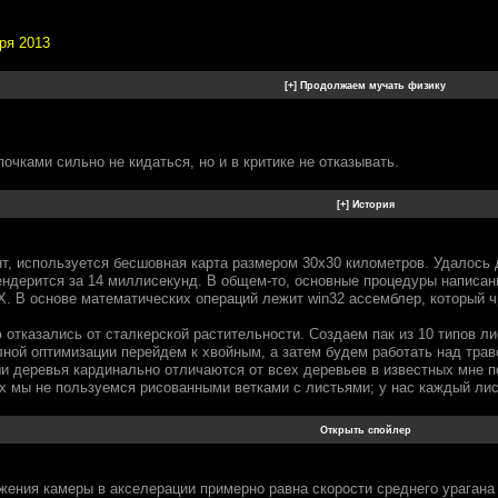
ря 2013
очками сильно не кидаться, но и в критике не отказывать.
т, используется бесшовная карта размером 30х30 километров. Удалось 
ендерится за 14 миллисекунд. В общем-то, основные процедуры написаны
tX. В основе математических операций лежит win32 ассемблер, который 
 отказались от сталкерской растительности. Создаем пак из 10 типов л
лной оптимизации перейдем к хвойным, а затем будем работать над трав
и деревья кардинально отличаются от всех деревьев в известных мне по
х мы не пользуемся рисованными ветками с листьями; у нас каждый лист
ения камеры в акселерации примерно равна скорости среднего урагана - 