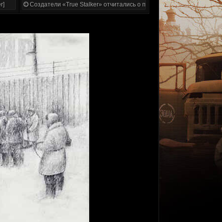
r]
Создатели «True Stalker» отчитались о проделанной работе