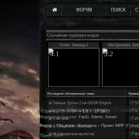
ФОРУМ
ПОИСК
С
Случайная подборка модов
Голос: Эпизод 1
Old Episodes. Epi
4.1
3.2
Последние обновленные темы
Прямо
Тайные Тропы 2 на OGSR Engine
ST
И.Г.Р.А. "ПОИГАРЕМ В ГОРОДА"
S.
Страница
19
из
19
«
1
2
…
17
18
19
Модератор форума:
FanG
,
Аdmin
,
Xenon
Считаем
Ит
Форум
»
Общение
»
Болталка
»
Проект МИР
(Пишем
S.T.A.L.K.E.R. Anomaly
«О
⚒ Справочник вылетов
Фа
Проект МИР