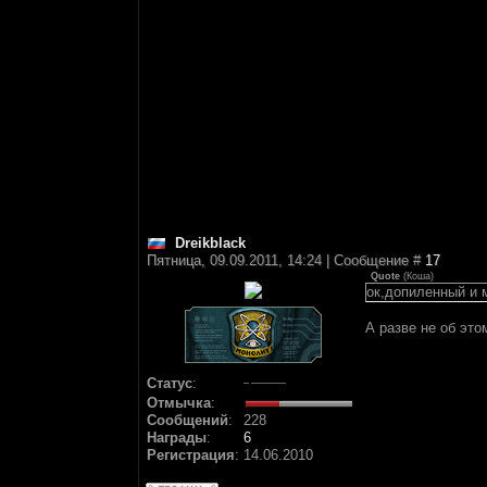
Dreikblack
Пятница, 09.09.2011, 14:24 | Сообщение #
17
Quote
(
Коша
)
ок,допиленный и 
А разве не об эт
Статус
:
Отмычка
:
Сообщений
:
228
Награды
:
6
Регистрация
:
14.06.2010