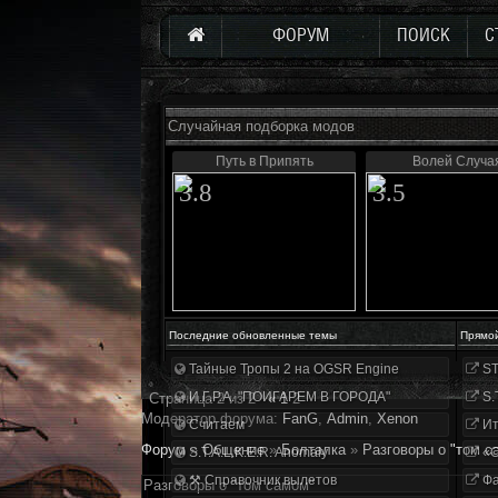
ФОРУМ
ПОИСК
С
Случайная подборка модов
Путь в Припять
Волей Случа
3.8
3.5
Последние обновленные темы
Прямо
Тайные Тропы 2 на OGSR Engine
ST
И.Г.Р.А. "ПОИГАРЕМ В ГОРОДА"
S.
Страница
2
из
2
«
1
2
Модератор форума:
FanG
,
Аdmin
,
Xenon
Считаем
Ит
Форум
»
Общение
»
Болталка
»
Разговоры о "том с
S.T.A.L.K.E.R. Anomaly
«О
⚒ Справочник вылетов
Фа
Разговоры о "том самом"