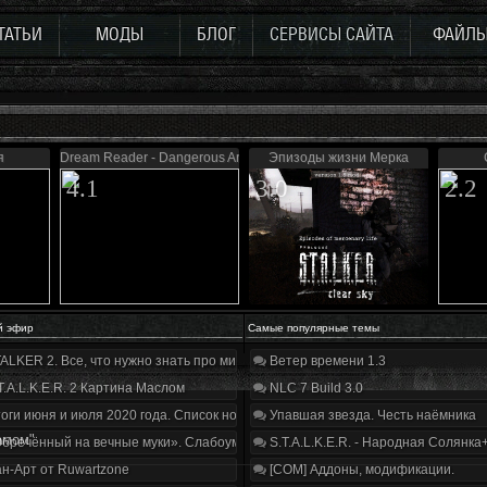
ТАТЬИ
МОДЫ
БЛОГ
СЕРВИСЫ САЙТА
ФАЙЛ
я
Dream Reader - Dangerous Area
Эпизоды жизни Мерка
4.1
3.0
2.2
й эфир
Самые популярные темы
ALKER 2. Все, что нужно знать про мир, геймплей и сюжет | Разбор трейлера
Ветер времени 1.3
T.A.L.K.E.R. 2 Картина Маслом
NLC 7 Build 3.0
оги июня и июля 2020 года. Список нововведений
Упавшая звезда. Честь наёмника
амом"
бречённый на вечные муки». Слабоумие и отвага
S.T.A.L.K.E.R. - Народная Солянка
н-Арт от Ruwartzone
[COM] Аддоны, модификации.