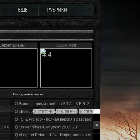
Ы
ЕЩЕ
РУБРИКИ
Секрет Дианы
OGSR Mod
4.4
Последние новости
Вышел первый трейлер S.T.A.L.K.E.R. 2
«Выбор» - четвертый отчет о разработке!
«SFZ Project» - полная версия в разработке!
+DMX 1.3.5.ООП.МА.К.
Stalker News. Выпуск от 29.06.20
«Legend Returns 1.0» - Информация о моде за июнь 2020