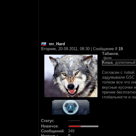
mr_Hard
Вторник, 20.09.2011, 08:30 | Сообщение #
19
Табаков
,
Quote
Коша
, допилиный
Согласен с тобой.
задумывали GSC и
толком все что о
вкусные кусочки и
причем бесплатно
глобальности и о
Статус
:
Новичок
:
Сообщений
:
349
Награды
:
0