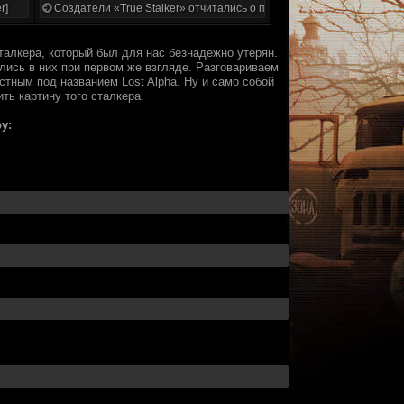
r]
Создатели «True Stalker» отчитались о проделанной работе
талкера, который был для нас безнадежно утерян.
лись в них при первом же взгляде. Разговариваем
стным под названием Lost Alpha. Ну и само собой
ть картину того сталкера.
у: