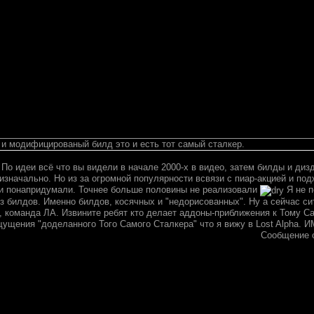
 и модифицированый билд это и есть тот самый сталкер.
 По идеи всё что вы видели в начале 2000-х в видео, затем билды и дизд
значально. Но из за огромной популярности всвязи с пиар-акцией и под
ни понапридумали. Точнее больше половины не реализовали
Я не п
з билдов. Именно билдов, косячных и "недорисованных". Ну а сейчас си
, команда ЛА. Извините ребят кто делает аддоны-приближения к Тому Са
щущения "доделанного Того Самого Сталкера" что я вижу в Lost Alpha. 
Сообщение 