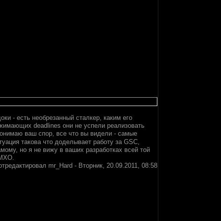
оки - есть необрезанный сталкер, каким его
жимающих deadlines они не успели реализовать
онимаю ваш спор, все что вы видели - самые
туация такова что доделывает работу за GSC,
мому, но я не вижу в ваших разработках всей той
ИМХО.
отредактировал
mr_Hard
-
Вторник, 20.09.2011, 08:58