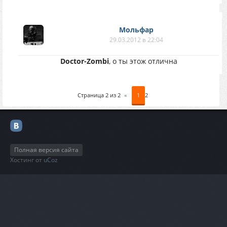
Мольфар
29.03.2012 в 22:04
Doctor-Zombi
, о ты этож отлична
Страница
2
из
2
«
1
2
Полная версия сайта
Хостинг от
uCoz