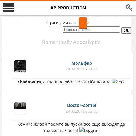
AP PRODUCTION
Страница
2
из
2
«
1
2
Romantically Apocalyptic
Мольфар
29.03.2012 в 21:40
shadowura
, а главное образ этого Капитана
Doctor-Zombi
29.03.2012 в 22:02
Комикс живой так что выпуски все еще выходят да
только не часто!