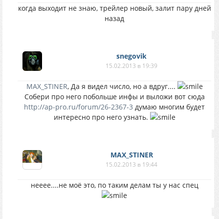
когда выходит не знаю, трейлер новый, залит пару дней
назад
snegovik
15.02.2013 в 19:39
MAX_STINER
, Да я видел число, но а вдруг....
Собери про него побольше инфы и выложи вот сюда
http://ap-pro.ru/forum/26-2367-3
думаю многим будет
интересно про него узнать.
MAX_STINER
15.02.2013 в 19:44
нееее....не моё это, по таким делам ты у нас спец