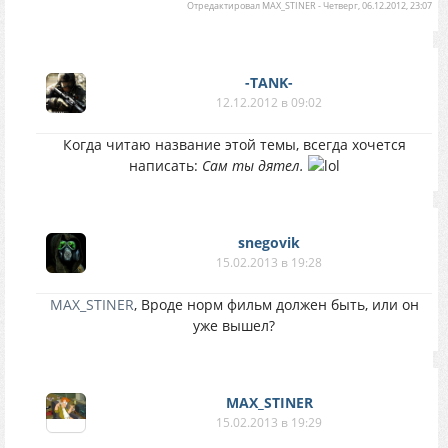
Отредактировал
MAX_STINER
-
Четверг, 06.12.2012, 23:07
-TANK-
12.12.2012 в 09:02
Когда читаю название этой темы, всегда хочется
написать:
Сам ты дятел.
snegovik
15.02.2013 в 19:28
MAX_STINER
, Вроде норм фильм должен быть, или он
уже вышел?
MAX_STINER
15.02.2013 в 19:29