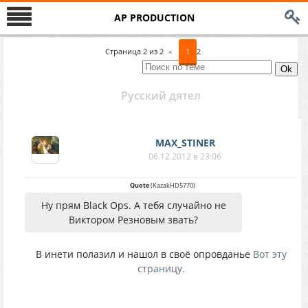
AP PRODUCTION
Страница
2
из
2
«
1
2
Русский дятел
MAX_STINER
06.12.2012 в 23:06
Quote
(
KazakHD5770
)
Ну прям Black Ops. А тебя случайно не
Виктором Резновым звать?
В инети полазил и нашол в своё опровданье
Вот эту
страницу.