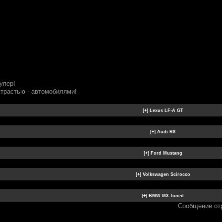
упер!
трастью - автомобилями!
Сообщение от