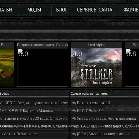
ТАТЬИ
МОДЫ
БЛОГ
СЕРВИСЫ САЙТА
ФАЙЛ
 Beta
Радиоактивное мясо. Схватка
Lost Alpha
Вре
3.0
4.0
3.8
й эфир
Самые популярные темы
ALKER 2. Все, что нужно знать про мир, геймплей и сюжет | Разбор трейлера
Ветер времени 1.3
T.A.L.K.E.R. 2 Картина Маслом
NLC 7 Build 3.0
оги июня и июля 2020 года. Список нововведений
Упавшая звезда. Честь наёмника
ные картинки
(Выкладывайте сюда интересные и красивые картинки.)
бречённый на вечные муки». Слабоумие и отвага
S.T.A.L.K.E.R. - Народная Солянка
н-Арт от Ruwartzone
[COM] Аддоны, модификации.