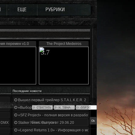
Ы
ЕЩЕ
РУБРИКИ
мя перемен v1.0
The Project Medeiros
3.7
Последние новости
Вышел первый трейлер S.T.A.L.K.E.R. 2
«Выбор» - четвертый отчет о разработке!
«SFZ Project» - полная версия в разработке!
+DMX 1.3.5.ООП.МА.К.
Stalker News. Выпуск от 29.06.20
«Legend Returns 1.0» - Информация о моде за июнь 2020