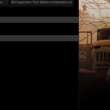
r]
Создатели «True Stalker» отчитались о проделанной работе