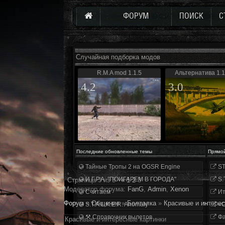
ФОРУМ
ПОИСК
С
Случайная подборка модов
R.M.A mod 1.1.5
Альтернатива 1.1
4.2
3.0
Последние обновленные темы
Прямо
Тайные Тропы 2 на OGSR Engine
ST
И.Г.Р.А. "ПОИГАРЕМ В ГОРОДА"
S.
Страница
3
из
3
«
1
2
3
Модератор форума:
FanG
,
Аdmin
,
Xenon
Считаем
Ит
Форум
»
Общение
»
Болталка
»
Красивые и интерес
S.T.A.L.K.E.R. Anomaly
«О
⚒ Справочник вылетов
Фа
Красивые и интересные картинки