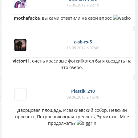
15.05.2012 в 22:19
mothafucka
, вы сами ответили на свой впрос
z-ab-rs-5
16.05.2012 в 07:49
victor11
, очень красивые фотки!Хотел бы я сьездить на
это озеро.
Plastik_210
09.06.2013 в 16:46
Дворцовая площадь, Исаакиевский собор, Невский
проспект, Петропавловская крепость, Эрмитаж...Мне
продолжать?