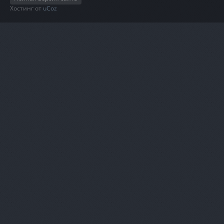
Хостинг от
uCoz