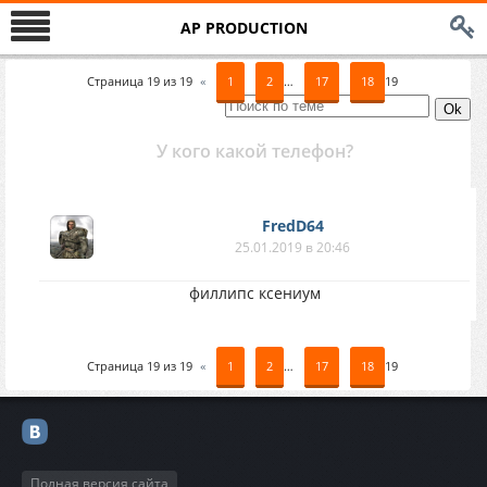
AP PRODUCTION
Страница
19
из
19
«
1
2
…
17
18
19
У кого какой телефон?
FredD64
25.01.2019 в 20:46
филлипс ксениум
Страница
19
из
19
«
1
2
…
17
18
19
Полная версия сайта