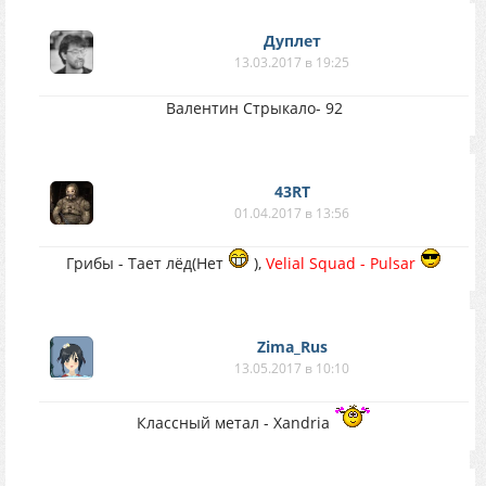
Дуплет
13.03.2017 в 19:25
Валентин Стрыкало- 92
43RT
01.04.2017 в 13:56
Грибы - Тает лёд(Нет
),
Velial Squad - Pulsar
Zima_Rus
13.05.2017 в 10:10
Классный метал - Xandria