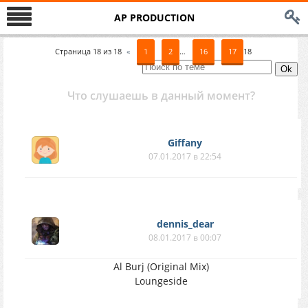
AP PRODUCTION
Страница
18
из
18
«
1
2
…
16
17
18
Что слушаешь в данный момент?
Giffany
07.01.2017 в 22:54
dennis_dear
08.01.2017 в 00:07
Al Burj (Original Mix)
Loungeside