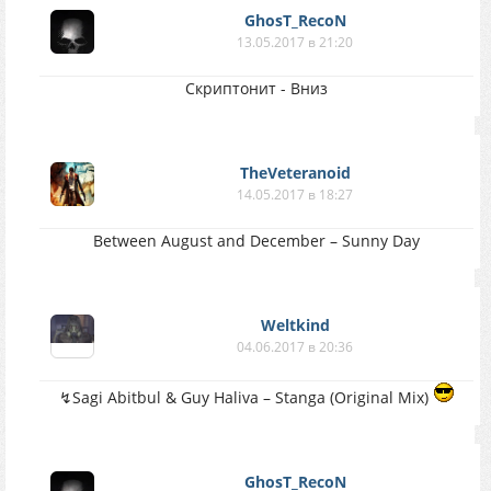
GhosT_RecoN
13.05.2017 в 21:20
Скриптонит - Вниз
TheVeteranoid
14.05.2017 в 18:27
Between August and December – Sunny Day
Weltkind
04.06.2017 в 20:36
↯Sagi Abitbul & Guy Haliva – Stanga (Original Mix)
GhosT_RecoN