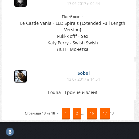
17.06.2017 в 02:44
Плейлист:
Le Castle Vania - LED Spirals [Extended Full Length
Version]
Fukkk offf - Sex
Katy Perry - Swish Swish
ЛСП - Монетка
Sobol
13.07.2017 в 14:54
Louna - Громче и злей!
Страница
18
из
18
«
1
2
…
16
17
18