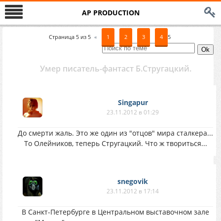
AP PRODUCTION
Страница
5
из
5
«
1
2
3
4
5
Умер писатель-фантаст Б.Стругацкий.
Singapur
23.11.2012 в 01:29
До смерти жаль. Это же один из "отцов" мира сталкера...
То Олейников, теперь Стругацкий. Что ж твориться...
snegovik
23.11.2012 в 17:14
В Санкт-Петербурге в Центральном выставочном зале