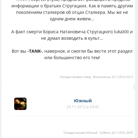
информации о братьях Стругацких. Как в память другим
поколениям сталкеров об отцах Сталкера. Мы же не
одним днем живем...
А факт смерти Бориса Натановича Стругацкого lukaXXI и
не думал возводить в культ...
Вот вы
-TANK-
, наверное, и смогли бы вести этот раздел
или большинство его тем!
Отредактировал
reolog
-
Воскресенье, 25.11.2012, 02:13
Южный
24.11.2012 в 20:45
Отредактировал
Южный
-
Суббота, 24.11.2012, 20:47