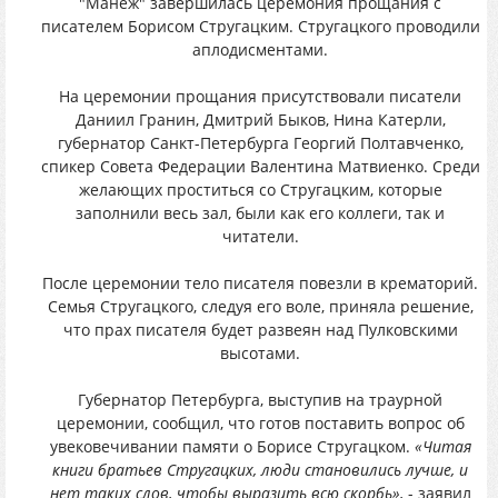
"Манеж" завершилась церемония прощания с
писателем Борисом Стругацким. Стругацкого проводили
аплодисментами.
На церемонии прощания присутствовали писатели
Даниил Гранин, Дмитрий Быков, Нина Катерли,
губернатор Санкт-Петербурга Георгий Полтавченко,
спикер Совета Федерации Валентина Матвиенко. Среди
желающих проститься со Стругацким, которые
заполнили весь зал, были как его коллеги, так и
читатели.
После церемонии тело писателя повезли в крематорий.
Семья Стругацкого, следуя его воле, приняла решение,
что прах писателя будет развеян над Пулковскими
высотами.
Губернатор Петербурга, выступив на траурной
церемонии, сообщил, что готов поставить вопрос об
увековечивании памяти о Борисе Стругацком.
«Читая
книги братьев Стругацких, люди становились лучше, и
нет таких слов, чтобы выразить всю скорбь»,
- заявил