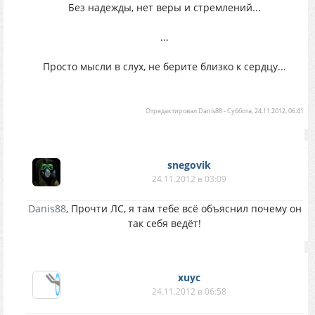
Без надежды, нет веры и стремлений...
...
Просто мысли в слух, не берите близко к сердцу...
Отредактировал
Danis88
-
Суббота, 24.11.2012, 06:41
snegovik
24.11.2012 в 03:09
Danis88
, Прочти ЛС, я там тебе всё объяснил почему он
так себя ведёт!
xuyc
24.11.2012 в 06:58