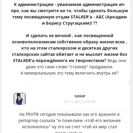
К администрации - уважаемая администрация ап-
про, как вы смотрите на то, чтобы сделать большую
тему посвященную отцам STALKER'a - АБС (Аркадию
и Борису Стругацким)! ??
И сделать ее вечной , как посвященной
основоположникам собственно образу жизни всех ,
кто на этом сталкерском и десятках других
сталкерских сайтах обитает и не мыслит жизни без
STALKER'a порождённого их творчеством?
Ведь они
даже это само слово "сталкер" придумали.
А мемориальную эту тему включить внутрь её?
saxar
24.11.2012 в 09:26
На РЕНТВ сегодня показывали как его хранили и
репортер сказала "и пожелаем ,чтоб его желание
исполнилось" ну это на счет чтоб их мир стал
реальностью.