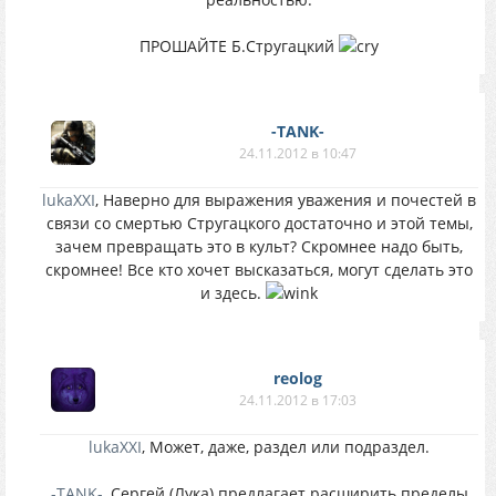
ПРОШАЙТЕ Б.Стругацкий
-TANK-
24.11.2012 в 10:47
lukaXXI
, Наверно для выражения уважения и почестей в
связи со смертью Стругацкого достаточно и этой темы,
зачем превращать это в культ? Скромнее надо быть,
скромнее! Все кто хочет высказаться, могут сделать это
и здесь.
reolog
24.11.2012 в 17:03
lukaXXI
, Может, даже, раздел или подраздел.
-TANK-
, Сергей (Лука) предлагает расширить пределы