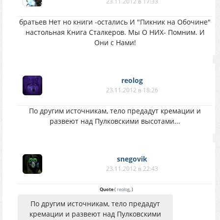
23.11.2012 в 17:33
братьев Нет но книги -остались И "Пикник на Обочине"
настольная Книга Сталкеров. Мы О НИХ- Помним. И
Они с Нами!
reolog
23.11.2012 в 18:26
По другим источникам, тело предадут кремации и
развеют над Пулковскими высотами...
snegovik
23.11.2012 в 22:43
Quote
(
reolog
,
)
По другим источникам, тело предадут
кремации и развеют над Пулковскими