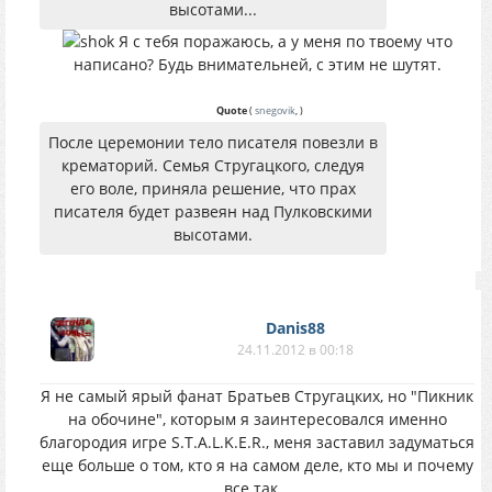
высотами...
Я с тебя поражаюсь, а у меня по твоему что
написано? Будь внимательней, с этим не шутят.
Quote
(
snegovik
,
)
После церемонии тело писателя повезли в
крематорий. Семья Стругацкого, следуя
его воле, приняла решение, что прах
писателя будет развеян над Пулковскими
высотами.
Danis88
24.11.2012 в 00:18
Я не самый ярый фанат Братьев Стругацких, но "Пикник
на обочине", которым я заинтересовался именно
благородия игре S.T.A.L.K.E.R., меня заставил задуматься
еще больше о том, кто я на самом деле, кто мы и почему
все так...