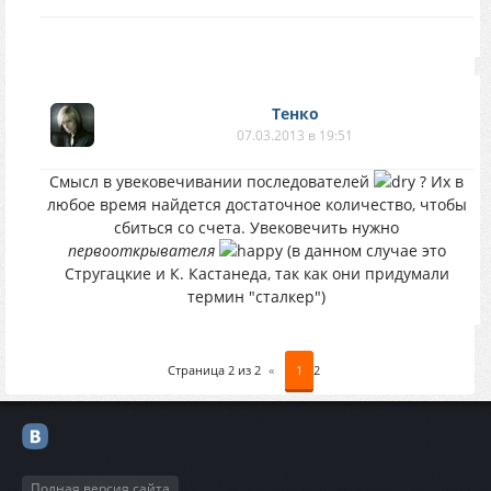
Тенко
07.03.2013 в 19:51
Смысл в увековечивании последователей
? Их в
любое время найдется достаточное количество, чтобы
сбиться со счета. Увековечить нужно
первооткрывателя
(в данном случае это
Стругацкие и К. Кастанеда, так как они придумали
термин "сталкер")
Страница
2
из
2
«
1
2
Полная версия сайта