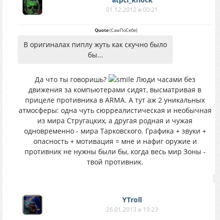
01.12.2012 в 00:21
Quote
(
СамПоСебе
)
В оригиналах пиплу жуть как скучно было
бы...
Да что ты говоришь?
Люди часами без
движения за компьютерами сидят, высматривая в
прицеле противника в АRМА. А тут аж 2 уникальных
атмосферы: одна чуть сюрреалистическая и необычная
из мира Стругацких, а другая родная и чужая
одновременно - мира Тарковского. Графика + звуки +
опасность + мотивация = мне и нафиг оружие и
противник не нужны были бы, когда весь мир Зоны -
твой противник.
YTroll
26.01.2013 в 19:23