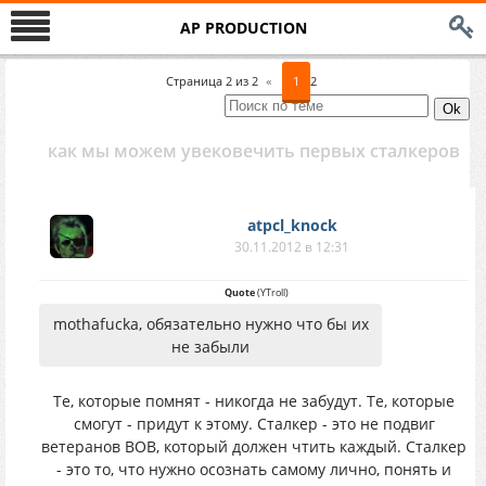
AP PRODUCTION
Страница
2
из
2
«
1
2
как мы можем увековечить первых сталкеров
atpcl_knock
30.11.2012 в 12:31
Quote
(
YTroll
)
mothafucka, обязательно нужно что бы их
не забыли
Те, которые помнят - никогда не забудут. Те, которые
смогут - придут к этому. Сталкер - это не подвиг
ветеранов ВОВ, который должен чтить каждый. Сталкер
- это то, что нужно осознать самому лично, понять и