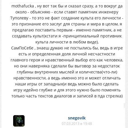
mothafucka , ну вот так бы и сказал сразу, а то вокруг да
около - объясняю - если ставят памятник инженеру
Туполеву - то это не факт создание культа его личности -
это признание его заслуг для страны и мира в целом, я
предлагаю поставить первым - именно памятник, а не
создавать культ(кстати я -принципиальный противник
культа личности в любом виде),
СамПоСебе , знаеш думаю не постылись бы, ведь в игре
есть и определенная доля личной несчастности
главного героя и нравственный выбор его как человека,
но они наверняка сделали бы выговор за недостаток
глубины внутренних мыслей и количества(что-ли)
нравственности, а ведь именно это и может отличать
наши игры от западных(и ведь можно было сделать
игру идейно глубже и для этого нужно было поменять
только часть текстов диалогов и записей в пда стрелка)
snegovik
07.03.2013 в 19:48