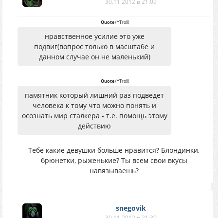
30.11.2012 в 21:09
Quote
(
YTroll
)
нравственное усилие это уже
подвиг(вопрос только в масштабе и
данном случае он не маленький)
Quote
(
YTroll
)
памятник который лишний раз подведет
человека к тому что можно понять и
осознать мир сталкера - т.е. помощь этому
действию
Тебе какие девушки больше нравится? Блондинки,
брюнетки, рыженькие? Ты всем свои вкусы
навязываешь?
snegovik
30.11.2012 в 21:30