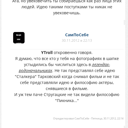
Ага, но увековечить ты собираешься как раз лица этих
людей. Идею такими поступками ты никак не
увековечишь.
СамПоСебе
30.11.2012 в 22:13
YTroll
откровенно говоря.
Я думаю, что все кто у тебя на фотографиях в шапке
устыдились бы числиться здесь в
легендах-
родоначальниках
. Не так представлял себе идею
"Сталкера" Тарковский когда снимал фильм и не так
себе представляли идею и философию актёры,
снявшиеся в фильме.
И уж тем паче Стругацкие не так видели философию
"Пикника..."
Отредактировал
СамПоСебе
-
Пятница, 30.11.2012, 22:14