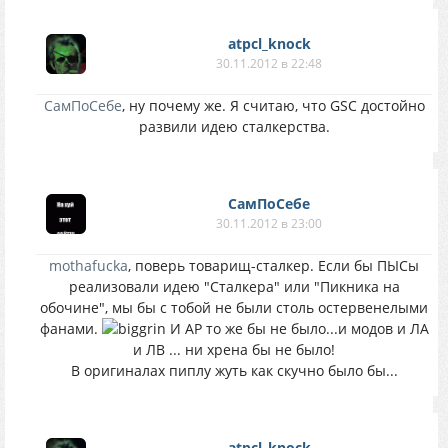
atpcl_knock
30.11.2012 в 22:48
СамПоСебе
, ну почему же. Я считаю, что GSC достойно
развили идею сталкерства.
СамПоСебе
30.11.2012 в 23:00
mothafucka
, поверь товарищ-сталкер. Если бы ПЫСы
реализовали идею "Сталкера" или "Пикника на
обочине", мы бы с тобой не были столь остервенелыми
фанами.
И АР то же бы не было...и модов и ЛА
и ЛВ ... ни хрена бы не было!
В оригиналах пиплу жуть как скучно было бы...
atpcl_knock