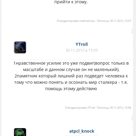
прийти к этому.
Отредактировал
mothafucka
-
Пятница, 30.11.2012, 12:57
YTroll
30.11.2012 в 15:05
1нравственное усилие это уже подвиг(вопрос только в
масштабе и данном случае он не маленький),
2памятник который лишний раз подведет человека к
тому что можно понять и осознать мир сталкера - т.е.
помощь этому действию
Отредактировал
YTroll
-
Пятница, 30.11.2012, 15:06
atpcl_knock