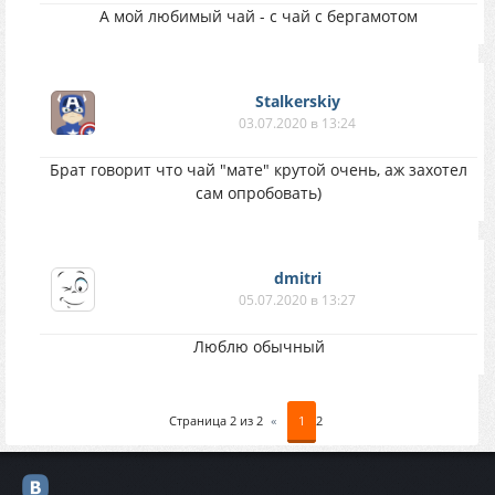
А мой любимый чай - с чай с бергамотом
Stalkerskiy
03.07.2020 в 13:24
Брат говорит что чай "мате" крутой очень, аж захотел
сам опробовать)
dmitri
05.07.2020 в 13:27
Люблю обычный
Страница
2
из
2
«
1
2