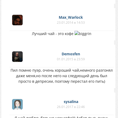
Max_Warlock
23.01.2014 в 14:53
Лучший чай - это кофе
Demosfen
01.01.2015 в 23:59
Пил помню пуэр, очень хороший чай,немного разгонял
даже меня,но после него на следующий день был
просто в депресии, поэтому перестал его пить)
sysalina
26.01.2017 в 22:46
Я чай люблю, больше чем кофе))) Акбар пью, очень