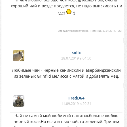
хороший чай и везде продается, не надо выискивать ни
где!
:)
Отредактировал
sysalina
-
Пятница, 27.01.2017, 10:01
solix
28.07.2019 в 04:50
Любимые чаи - черные кенийский и азербайджанский
из зеленых Grinfild мелисса с мятой и добавлять мед.
FredD64
11.09.2019 в 20:21
Чай не самый мой любимый напиток,больше люблю
черный кофе.Но если и пью чай, то-зеленый.Причем