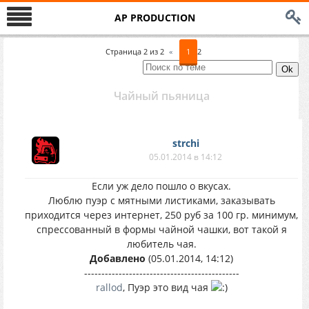
AP PRODUCTION
Страница
2
из
2
«
1
2
Чайный пьяница
strchi
05.01.2014 в 14:12
Если уж дело пошло о вкусах.
Люблю пуэр с мятными листиками, заказывать
приходится через интернет, 250 руб за 100 гр. минимум,
спрессованный в формы чайной чашки, вот такой я
любитель чая.
Добавлено
(05.01.2014, 14:12)
---------------------------------------------
rallod
, Пуэр это вид чая