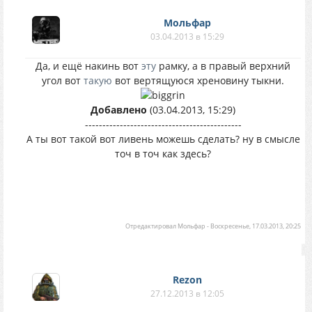
Мольфар
03.04.2013 в 15:29
Да, и ещё накинь вот
эту
рамку, а в правый верхний
угол вот
такую
вот вертящуюся хреновину тыкни.
Добавлено
(03.04.2013, 15:29)
---------------------------------------------
А ты вот такой вот ливень можешь сделать? ну в смысле
точ в точ как здесь?
Отредактировал
Мольфар
-
Воскресенье, 17.03.2013, 20:25
Rezon
27.12.2013 в 12:05