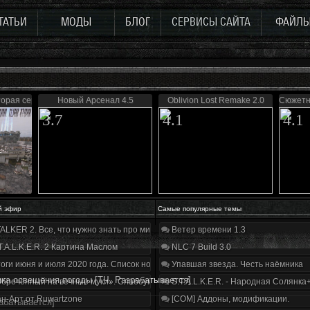
ТАТЬИ
МОДЫ
БЛОГ
СЕРВИСЫ САЙТА
ФАЙЛ
торая серия
Новый Арсенал 4.5
Oblivion Lost Remake 2.0
Сюжетн
3.7
4.1
4.1
й эфир
Самые популярные темы
ALKER 2. Все, что нужно знать про мир, геймплей и сюжет | Разбор трейлера
Ветер времени 1.3
T.A.L.K.E.R. 2 Картина Маслом
NLC 7 Build 3.0
оги июня и июля 2020 года. Список нововведений
Упавшая звезда. Честь наёмника
ка освещения,погоды [ТЧ, Разрабатывается]
бречённый на вечные муки». Слабоумие и отвага
S.T.A.L.K.E.R. - Народная Солянка
н-Арт от Ruwartzone
[COM] Аддоны, модификации.
абатывается]