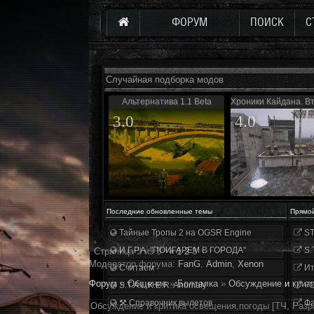
ФОРУМ
ПОИСК
С
Случайная подборка модов
Альтернатива 1.1 Beta
Хроники Кайдана. В
3.0
4.0
Последние обновленные темы
Прямо
Тайные Тропы 2 на OGSR Engine
ST
И.Г.Р.А. "ПОИГАРЕМ В ГОРОДА"
S.
Страница
3
из
3
«
1
2
3
Модератор форума:
FanG
,
Аdmin
,
Xenon
Считаем
Ит
Форум
»
Общение
»
Болталка
»
Обсуждение и крити
S.T.A.L.K.E.R. Anomaly
«О
⚒ Справочник вылетов
Фа
Обсуждение и критика освещения,погоды [ТЧ, Разр