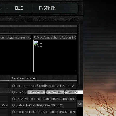
Ы
ЕЩЕ
РУБРИКИ
ое продолжение Чистого неба
R.M.A. Atmospheric Addon 3.0
4.0
Последние новости
Вышел первый трейлер S.T.A.L.K.E.R. 2
«Выбор» - четвертый отчет о разработке!
«SFZ Project» - полная версия в разработке!
+DMX 1.3.5.ООП.МА.К.
Stalker News. Выпуск от 29.06.20
«Legend Returns 1.0» - Информация о моде за июнь 2020