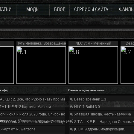
ТАТЬИ
МОДЫ
БЛОГ
СЕРВИСЫ САЙТА
ФАЙЛ
с
Путь Человека: Возвращение
NLC 7: Я - Меченный
Dead
4.1
3.8
3.7
й эфир
Самые популярные темы
ALKER 2. Все, что нужно знать про мир, геймплей и сюжет | Разбор трейлера
Ветер времени 1.3
T.A.L.K.E.R. 2 Картина Маслом
NLC 7 Build 3.0
оги июня и июля 2020 года. Список нововведений
Упавшая звезда. Честь наёмника
уппировке
(Описание личной мотивации.)
бречённый на вечные муки». Слабоумие и отвага
S.T.A.L.K.E.R. - Народная Солянка
н-Арт от Ruwartzone
[COM] Аддоны, модификации.