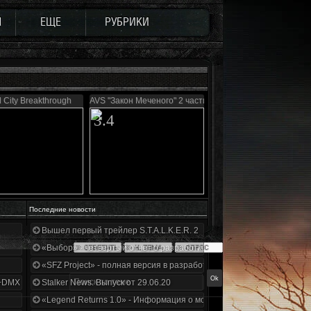
Ы
ЕЩЕ
РУБРИКИ
 City Breakthrough
AVS "Закон Меченого" 2 части
3.4
Последние новости
Вышел первый трейлер S.T.A.L.K.E.R. 2
«Выбор» - четвертый отчет о разработке!
«SFZ Project» - полная версия в разработке!
+DMX 1.3.5.ООП.МА.К.
Stalker News. Выпуск от 29.06.20
«Legend Returns 1.0» - Информация о моде за июнь 2020