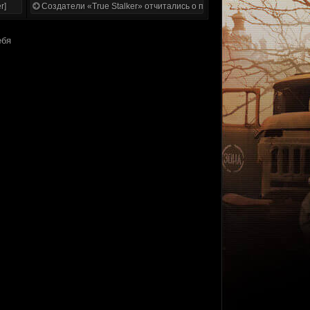
r]
Создатели «True Stalker» отчитались о проделанной работе
ебя