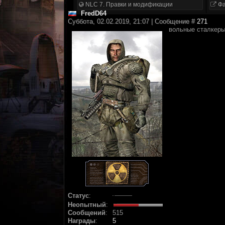
NLC 7. Правки и модификации
Фа
FredD64
Суббота, 02.02.2019, 21:07 | Сообщение #
271
вольные сталкеры
Статус
:
Неопытный
:
Сообщений
:
515
Награды
:
5