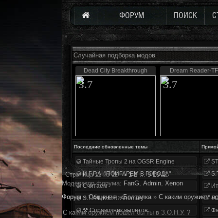
ФОРУМ
ПОИСК
С
Случайная подборка модов
Dead City Breakthrough
Dream Reader-TF
3.7
3.7
Последние обновленные темы
Прямо
Тайные Тропы 2 на OGSR Engine
ST
И.Г.Р.А. "ПОИГАРЕМ В ГОРОДА"
S.
Страница
11
из
11
«
1
2
…
9
10
11
Модератор форума:
FanG
,
Аdmin
,
Xenon
Считаем
Ит
Форум
»
Общение
»
Болталка
»
С каким оружием по
S.T.A.L.K.E.R. Anomaly
«О
⚒ Справочник вылетов
Фа
С каким оружием пошёл бы ты в З.О.Н.У. ?