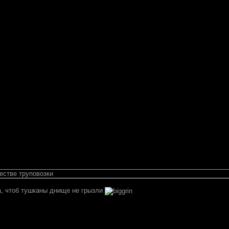
естве труповозки
, чтоб тушканы днище не грызли