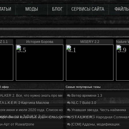
ТАТЬИ
МОДЫ
БЛОГ
СЕРВИСЫ САЙТА
ФАЙЛ
Z 1.1
История Борова
MISERY 2.2
Nature W
3.5
4.1
3.9
й эфир
Самые популярные темы
ALKER 2. Все, что нужно знать про мир, геймплей и сюжет | Разбор трейлера
Ветер времени 1.3
T.A.L.K.E.R. 2 Картина Маслом
NLC 7 Build 3.0
оги июня и июля 2020 года. Список нововведений
Упавшая звезда. Честь наёмника
шёл бы ты в З.О.Н.У. ?
(Пишем... (можно со скрином))
бречённый на вечные муки». Слабоумие и отвага
S.T.A.L.K.E.R. - Народная Солянка
н-Арт от Ruwartzone
[COM] Аддоны, модификации.