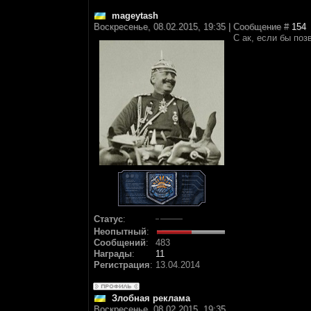
mageytash
Воскресенье, 08.02.2015, 19:35 | Сообщение #
154
С ак, если бы по
Статус
:
Неопытный
:
Сообщений
:
483
Награды
:
11
Регистрация
:
13.04.2014
Злобная реклама
Воскресенье, 08.02.2015, 19:35