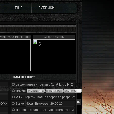
Ы
ЕЩЕ
РУБРИКИ
inter v2.3 Black Edition
Секрет Дианы
2.2
Последние новости
Вышел первый трейлер S.T.A.L.K.E.R. 2
«Выбор» - четвертый отчет о разработке!
«SFZ Project» - полная версия в разработке!
+DMX 1.3.5.ООП.МА.К.
Stalker News. Выпуск от 29.06.20
«Legend Returns 1.0» - Информация о моде за июнь 2020