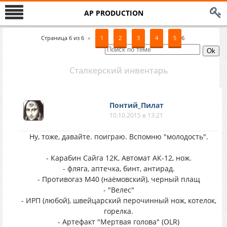
AP PRODUCTION
Страница
6
из
6
«
1
2
3
4
5
6
Сталкерский инвентарь
Понтий_Пилат
10.10.2015 в 13:21
Ну, тоже, давайте. поиграю. Вспомню "молодость".
- Карабин Сайга 12К, Автомат АК-12, нож.
- фляга, аптечка, бинт, антирад.
- Противогаз М40 (наёмовский), черный плащ
- "Велес"
- ИРП (любой), швейцарский перочинный нож, котелок,
горелка.
- Артефакт "Мертвая голова" (OLR)