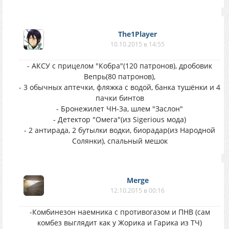
The1Player
10.10.2015 в 14:55
- АКСУ с прицелом "Кобра"(120 патронов), дробовик
Вепрь(80 патронов),
- 3 обычных аптечки, фляжка с водой, банка тушёнки и 4
пачки бинтов
- Бронежилет ЧН-3а, шлем "Заслон"
- Детектор "Омега"(из Sigerious мода)
- 2 антирада, 2 бутылки водки, биорадар(из Народной
Солянки), спальный мешок
Merge
12.10.2015 в 00:16
-Комбинезон наемника с противогазом и ПНВ (сам
комбез выглядит как у Жорика и Гарика из ТЧ)