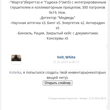
-"Марта"(беретта) и "Гадюка-5"(мп5) с интегрированным
глушителем и коллиматорным прицелом, 300 патронов
9х19, Нож.
-Детектор "Медведь"
-Научная аптечка х3, Бинт х5, Энергетик х2, Антирадин
х5
-Бинокль, Рация, Закрытый кейс с документами,
Консервы х5
Volt_White
21.01.2016 в 00:13
Koteika
, я попытался создать твой инвентарь(некоторых
вещей нету).
Отредактировал
Карантин
-
Четверг, 21.01.2016, 00:14