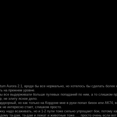
tum Aurora 2.1, вроде бы все нормально, но хотелось бы сделать более
ть на прежнем уровне.
бы все выдерживали больше пулевых попаданий по ним, а то слишком пр
, не элиту ясное дело.
рдкорный, но как только на Кордоне мне в руки попал бизон или АК74, в
 не интересно стает, слишком просто.
жку надо всаживать, но и 1-2 пули тоже сильно упрощают бои, потому ка
дому та-дам, та-дам и лежат и животные тоже..... просто очень если во