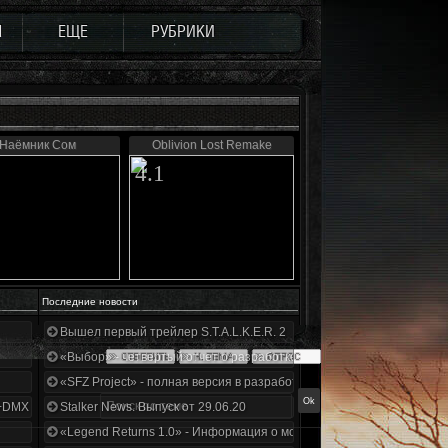
Ы
ЕЩЕ
РУБРИКИ
Наёмник Сом
Oblivion Lost Remake
4.1
Последние новости
Вышел первый трейлер S.T.A.L.K.E.R. 2
«Выбор» - четвертый отчет о разработке!
«SFZ Project» - полная версия в разработке!
+DMX 1.3.5.ООП.МА.К.
Stalker News. Выпуск от 29.06.20
«Legend Returns 1.0» - Информация о моде за июнь 2020