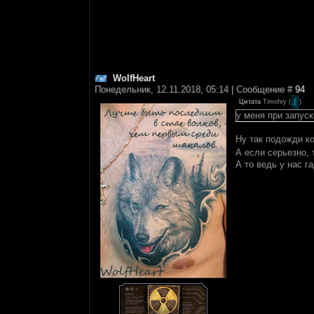
WolfHeart
Понедельник, 12.11.2018, 05:14 | Сообщение #
94
Цитата
Timofey
(
)
у меня при запус
Ну так подожди ко
А если серьезно,
А то ведь у нас г