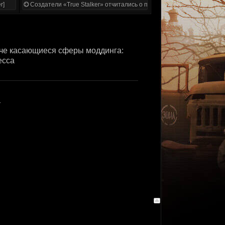
r]
Создатели «True Stalker» отчитались о проделанной работе
аче касающиеся сферы моддинга:
есса
а