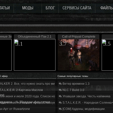
ТАТЬИ
МОДЫ
БЛОГ
СЕРВИСЫ САЙТА
ФАЙЛ
ённые Зоной
Объединенный Пак 2.1
Call of Pripyat Complete
3.1
3.7
3.5
й эфир
Самые популярные темы
ALKER 2. Все, что нужно знать про мир, геймплей и сюжет | Разбор трейлера
Ветер времени 1.3
T.A.L.K.E.R. 2 Картина Маслом
NLC 7 Build 3.0
irst
оги июня и июля 2020 года. Список нововведений
Упавшая звезда. Честь наёмника
оддинге
»
☕ Моддинг-флудилка
бречённый на вечные муки». Слабоумие и отвага
S.T.A.L.K.E.R. - Народная Солянка
н-Арт от Ruwartzone
[COM] Аддоны, модификации.