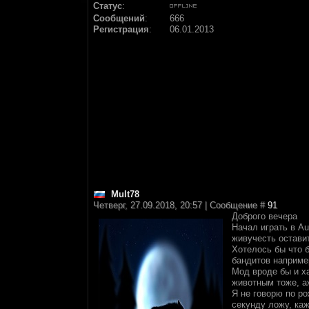
Статус
:
Сообщений
:
666
Регистрация
:
06.01.2013
Mult78
Четверг, 27.09.2018, 20:57 | Сообщение #
91
Доброго вечера
Начал играть в Au
живучесть остави
Хотелось бы что 
бандитов например
Мод вроде бы и ха
животным тоже, аж
Я не говорю по ро
секунду ложу, каж