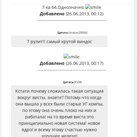
7-ка 64.Однозначно
Добавлено
(26.06.2013, 00:12)
---------------------------------------------
Цитата
(
drakon2000d
)
7 рулит!! самый крутой виндос
Добавлено
(26.06.2013, 00:17)
---------------------------------------------
Цитата
(
KV38
)
Кстати почему сложилась такая ситуация
вокруг висты, знаете? Потому-что когда
она вышла у всех были старые УГ компы,
по этому она очень плохо на них и
работала! на то время виста это
принципиально новая система! новое
ядро! и всему этому счастью нужно
хорошее железо!