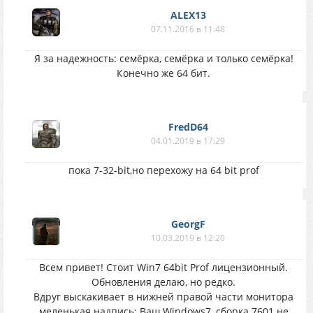
ALEX13
07.11.2016 в 11:48
Я за надежность: семёрка, семёрка и только семёрка!
Конечно же 64 бит.
FredD64
04.01.2019 в 17:29
пока 7-32-bit,но перехожу на 64 bit prof
GeorgF
10.03.2019 в 12:20
Всем привет! Стоит Win7 64bit Prof лицензионный.
Обновления делаю, но редко.
Вдруг выскакивает в нижней правой части монитора
меленькая надпись: Ваш Windows7, сборка 7601 не