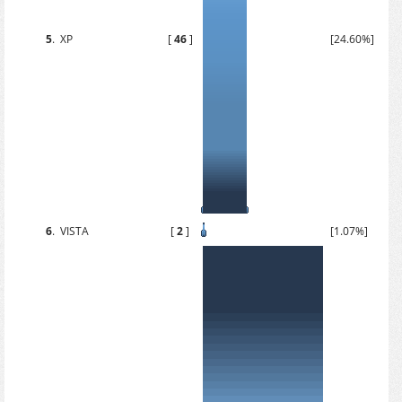
5
.
XP
[
46
]
[24.60%]
6
.
VISTA
[
2
]
[1.07%]