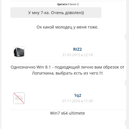
Цитата
X-factor
(
)
У мну 7-ка. Очень доволен))
Ох какой молодец у меня тоже.
RIZ2
31.03.2015 в 22:18
Однозначно Win 8.1 - подходящий лично вам обрезок от
Лопаткина, выбрать есть из чего !!!
1q2
07.11.2016 в 11:30
Win7 x64 ultimete