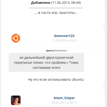
Добавлено
(11.06.2013, 08:49)
---------------------------------------------
... в части игр, простоты...
demover123
11.06.2013 в 10:51
Цитата
(
Deathdoor
)
из дальнейшей двухстраничной
переписки понял, что проблем с *никс
системами огого
Ну это если использовать Ubuntu
Atem_Sniper
26.06.2013 в 00:17