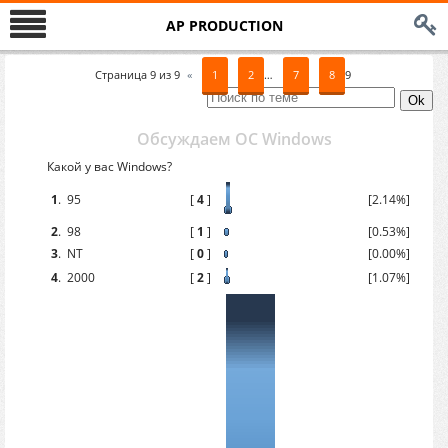
AP PRODUCTION
Страница
9
из
9
«
1
2
…
7
8
9
Обсуждаем ОС Windows
Какой у вас Windows?
1
.
95
[
4
]
[2.14%]
2
.
98
[
1
]
[0.53%]
3
.
NT
[
0
]
[0.00%]
4
.
2000
[
2
]
[1.07%]