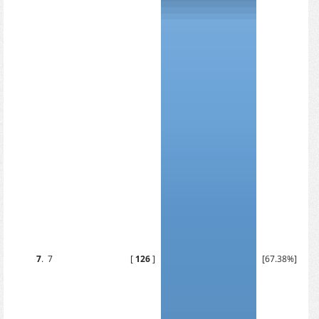
7
.
7
[
126
]
[67.38%]