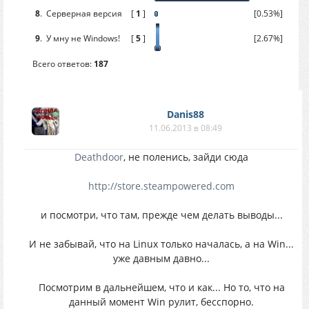
8
.
Серверная версия
[
1
]
[0.53%]
9
.
У мну не Windows!
[
5
]
[2.67%]
Всего ответов:
187
Danis88
11.06.2013 в 08:49
Deathdoor
, не поленись, зайди сюда
http://store.steampowered.com
и посмотри, что там, прежде чем делать выводы...
И не забывай, что на Linux только началась, а на Win...
уже давным давно...
Посмотрим в дальнейшем, что и как... Но то, что на
данный момент Win рулит, бесспорно.