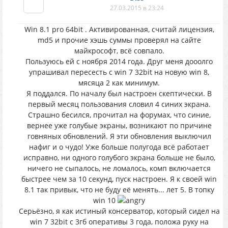
27.03.2015 в 23:24
Win 8.1 pro 64bit . Активированная, считай лицензия,
md5 и прочие хэшь суммы проверял на сайте
майкрософт, всё совпало.
Пользуюсь ей с ноября 2014 года. Друг меня дооолго
упрашивал пересесть с win 7 32bit на новую win 8,
мясяца 2 как минимум.
Я поддался. По началу был настроен скептически. В
первый месяц пользования словил 4 синих экрана.
Страшно бесился, прочитал на форумах, что синие,
вернее уже голубые экраны, возникают по причине
говняных обновлений. Я эти обновления выключил
нафиг и о чудо! Уже больше полугода всё работает
исправно, ни одного голубого экрана больше не было,
ничего не сыпалось, не ломалось, комп включается
быстрее чем за 10 секунд, пуск настроен. Я к своей win
8.1 так привык, что не буду её менять... лет 5. В топку
win 10
Серьёзно, я как истиный консерватор, который сидел на
win 7 32bit с 3гб оперативы 3 года, положа руку на