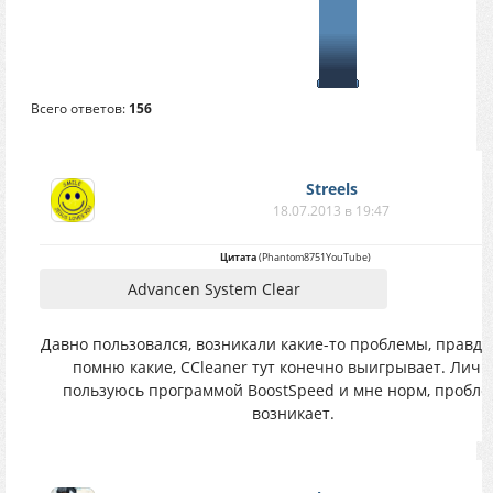
Всего ответов:
156
Streels
18.07.2013 в 19:47
Цитата
(
Phantom8751YouTube
)
Advancen System Clear
Давно пользовался, возникали какие-то проблемы, правда
помню какие, CCleaner тут конечно выигрывает. Личн
пользуюсь программой BoostSpeed и мне норм, пробле
возникает.