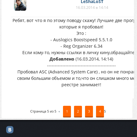
LeShaLoST
16.03.2014 в 14:14
Ребят, вот что я по этому поводу скажу! Лучшие две прогр
которые я пробовал!
Это :
- Auslogics Boostspeed 5.5.1.0
- Reg Organizer 6.34
Если кому-то, нужны ссылки в личку кину,обращайтес
Добавлено
(16.03.2014, 14:14)
---------------------------------------------
Пробовал ASC (Advanced System Care) , но он не понрав
своим большим объемом и то,что он слишком много мес
реестре занимает!
Страница
5
из
5
«
1
2
3
4
5