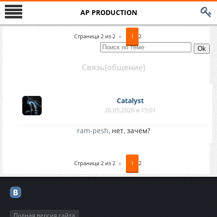
AP PRODUCTION
Страница
2
из
2
«
1
2
Связь(общение)
Catalyst
26.05.2020 в 15:01
ram-pesh
, нет, зачем?
Страница
2
из
2
«
1
2
Полная версия сайта