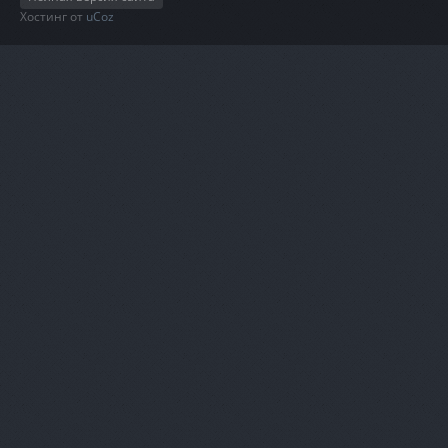
Хостинг от
uCoz