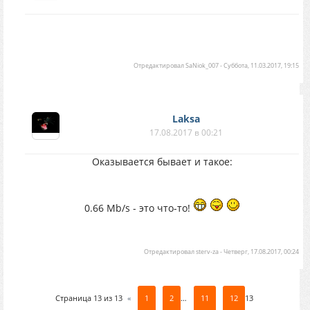
Отредактировал
SaNiok_007
-
Суббота, 11.03.2017, 19:15
Laksa
17.08.2017 в 00:21
Оказывается бывает и такое:
0.66 Mb/s - это что-то!
Отредактировал
sterv-za
-
Четверг, 17.08.2017, 00:24
Страница
13
из
13
«
1
2
…
11
12
13