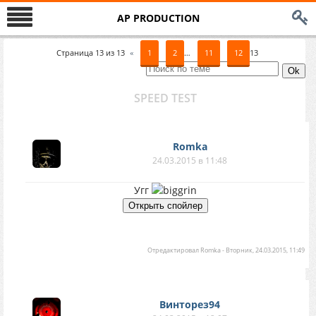
AP PRODUCTION
Страница
13
из
13
«
1
2
…
11
12
13
SPEED TEST
Romka
24.03.2015 в 11:48
Угг
Отредактировал
Romka
-
Вторник, 24.03.2015, 11:49
Винторез94