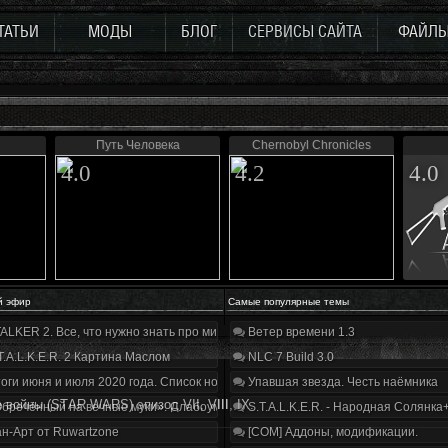
ТАТЬИ
МОДЫ
БЛОГ
СЕРВИСЫ САЙТА
ФАЙЛ
Путь Человека
Chernobyl Chronicles
4.0
4.2
4.0
й эфир
Самые популярные темы
ALKER 2. Все, что нужно знать про мир, геймплей и сюжет | Разбор трейлера
Ветер времени 1.3
T.A.L.K.E.R. 2 Картина Маслом
NLC 7 Build 3.0
оги июня и июля 2020 года. Список нововведений
Упавшая звезда. Честь наёмника
 войны (STАR WАRS) эпизод VII, VIII, IX.
бречённый на вечные муки». Слабоумие и отвага
S.T.A.L.K.E.R. - Народная Солянка
н-Арт от Ruwartzone
[COM] Аддоны, модификации.