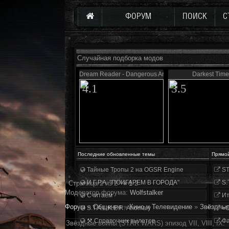
ФОРУМ
ПОИСК
С
Случайная подборка модов
Dream Reader - Dangerous Area
Darkest Time
4.1
3.5
Последние обновленные темы
Прямо
Тайные Тропы 2 на OGSR Engine
ST
И.Г.Р.А. "ПОИГАРЕМ В ГОРОДА"
S.
Страница
2
из
2
«
1
2
Модератор форума:
Wolfstalker
Считаем
Ит
Форум
»
Общение
»
Кино и Телевидение
»
Звёздные
S.T.A.L.K.E.R. Anomaly
«О
⚒ Справочник вылетов
Фа
Звёздные войны (STАR WАRS) эпизод VII, VIII, IX.