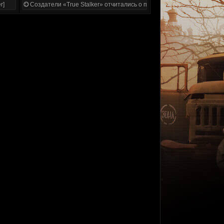
r]
Создатели «True Stalker» отчитались о проделанной работе