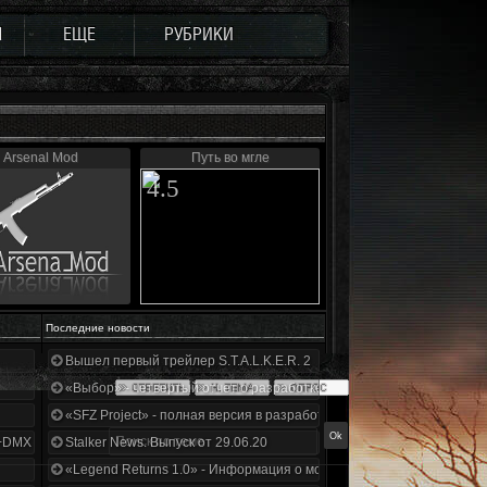
Ы
ЕЩЕ
РУБРИКИ
Arsenal Mod
Путь во мгле
4.5
Последние новости
Вышел первый трейлер S.T.A.L.K.E.R. 2
«Выбор» - четвертый отчет о разработке!
«SFZ Project» - полная версия в разработке!
+DMX 1.3.5.ООП.МА.К.
Stalker News. Выпуск от 29.06.20
«Legend Returns 1.0» - Информация о моде за июнь 2020