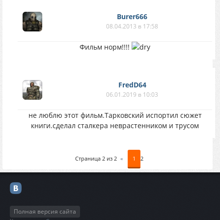
Burer666
08.04.2013 в 17:58
Фильм норм!!!!
FredD64
06.01.2019 в 10:03
не люблю этот фильм.Тарковский испортил сюжет
книги.сделал сталкера неврастенником и трусом
Страница
2
из
2
«
1
2
Полная версия сайта