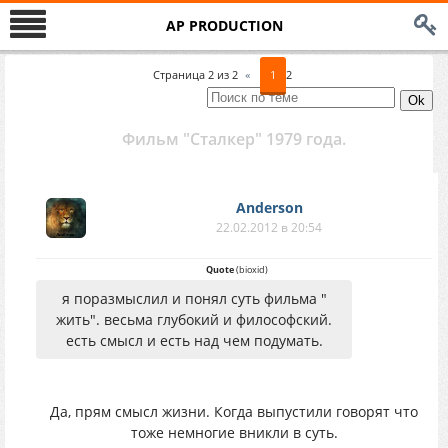
AP PRODUCTION
Страница
2
из
2
«
1
2
Фильм "Сталкер" 1979 года.
Anderson
22.02.2012 в 20:54
Quote
(
bioxid
)
я поразмыслил и понял суть фильма "
жить". весьма глубокий и философский.
есть смысл и есть над чем подумать.
Да, прям смысл жизни. Когда выпустили говорят что
тоже немногие вникли в суть.