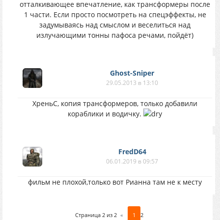
отталкивающее впечатление, как трансформеры после
1 части. Если просто посмотреть на спецэффекты, не
задумываясь над смыслом и веселиться над
излучающими тонны пафоса речами, пойдёт)
Ghost-Sniper
29.05.2013 в 13:10
ХреньС, копия трансформеров, только добавили
кораблики и водичку.
FredD64
06.01.2019 в 09:57
фильм не плохой,только вот Рианна там не к месту
Страница
2
из
2
«
1
2