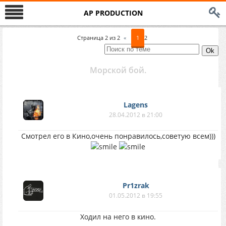
AP PRODUCTION
Страница
2
из
2
«
1
2
Морской бой.
Lagens
28.04.2012 в 21:00
Смотрел его в Кино,очень понравилось,советую всем)))
Pr1zrak
01.05.2012 в 19:55
Ходил на него в кино.