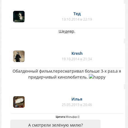
Тед
13.10.2014 в 22:19
Шедевр.
Kresh
19.10.2014 в 21:34
Обалденный фильм,пересматривал больше 3-х раз,а я
придирчивый кинолюбитель.
Илья
25.05.2015 в 20:46
Цитата
Мольфар
(
)
А смотрели зелёную милю?