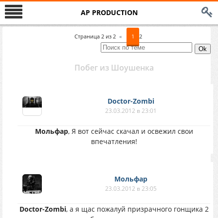
AP PRODUCTION
Страница
2
из
2
«
1
2
Побег из Шоушенка
Doctor-Zombi
23.03.2012 в 23:01
Мольфар
, Я вот сейчас скачал и освежил свои
впечатления!
Мольфар
23.03.2012 в 23:05
Doctor-Zombi
, а я щас пожалуй призрачного гонщика 2