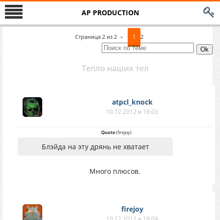
AP PRODUCTION
Страница
2
из
2
«
1
2
Тепло наших тел
atpcl_knock
10.12.2012 в 18:03
Quote
(
firejoy
)
Блэйда на эту дрянь не хватает
Много плюсов.
firejoy
10.12.2012 в 18:09