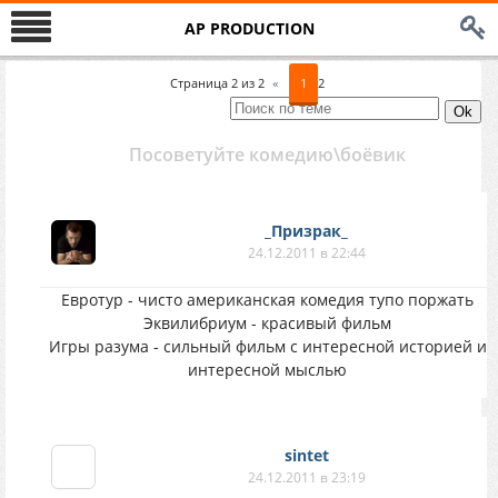
AP PRODUCTION
Страница
2
из
2
«
1
2
Посоветуйте комедию\боёвик
_Призрак_
24.12.2011 в 22:44
Евротур - чисто американская комедия тупо поржать
Эквилибриум - красивый фильм
Игры разума - сильный фильм с интересной историей и
интересной мыслью
sintet
24.12.2011 в 23:19