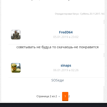
Отредактировал
Varya
-
Суббота, 25.11.2017, 14:36
FredD64
05.01.2019 в 23:02
советывать не буду,а то скачаешь-не понравится
sinaps
06.01.2019 в 02:26
SOSеди
Страница
2
из
2
«
1
2