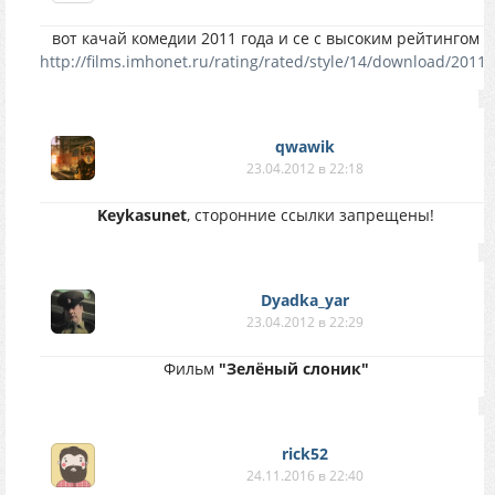
вот качай комедии 2011 года и се с высоким рейтингом
http://films.imhonet.ru/rating/rated/style/14/download/2011/
qwawik
23.04.2012 в 22:18
Keykasunet
, cторонние ссылки запрещены!
Dyadka_yar
23.04.2012 в 22:29
Фильм
"Зелёный слоник"
rick52
24.11.2016 в 22:40