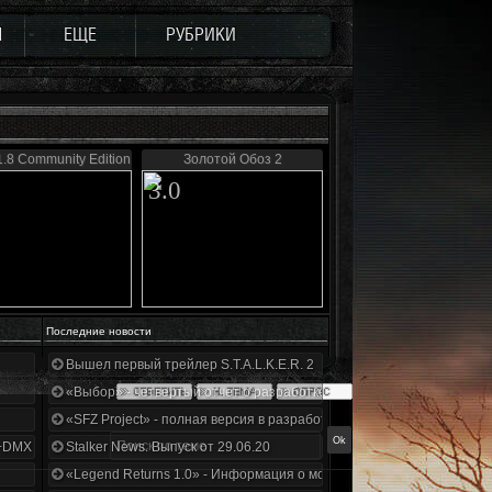
Ы
ЕЩЕ
РУБРИКИ
.8 Community Edition
Золотой Обоз 2
3.0
Последние новости
Вышел первый трейлер S.T.A.L.K.E.R. 2
«Выбор» - четвертый отчет о разработке!
«SFZ Project» - полная версия в разработке!
+DMX 1.3.5.ООП.МА.К.
Stalker News. Выпуск от 29.06.20
«Legend Returns 1.0» - Информация о моде за июнь 2020