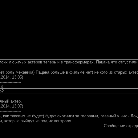
моих любимых актёров теперь и в трансформерах. Пацана что отпустили
ает роль механика) Пацана больше в фильме нет) не кого из старых акте
.2014, 13:05)
-----------------
e
(
)
о?
чный актер.
.2014, 13:07)
-----------------
, как таковых не будет) будут охотники за головами, главный у них - Л
, которые выйдут из под их контроля.
Сообщение отред