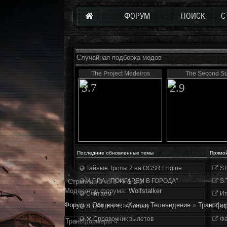
ФОРУМ
ПОИСК
С
Случайная подборка модов
The Project Medeiros
The Second S
3.7
2.9
Последние обновленные темы
Прямо
Тайные Тропы 2 на OGSR Engine
ST
И.Г.Р.А. "ПОИГАРЕМ В ГОРОДА"
S.
Страница
3
из
3
«
1
2
3
Модератор форума:
Wolfstalker
Считаем
Ит
Форум
»
Общение
»
Кино и Телевидение
»
Трансфо
S.T.A.L.K.E.R. Anomaly
«О
⚒ Справочник вылетов
Фа
Трансформеры 4