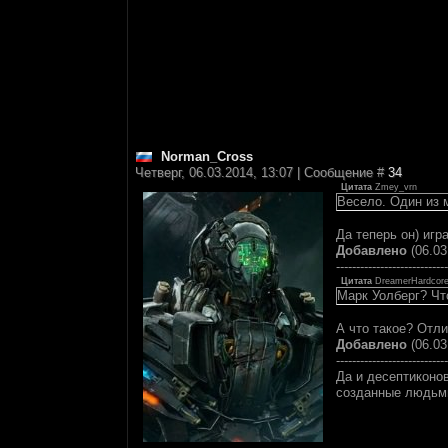
Norman_Cross
Четверг, 06.03.2014, 13:07 | Сообщение #
34
Цитата
Zmey_vrn
Весело. Один из 
Да теперь он) игр
Добавлено
(06.03
----------------------------
Цитата
DreamerHardcor
Марк Уолберг? Чт
А что такое? Отли
Добавлено
(06.03
----------------------------
Да и десептиконов
созданные людьми