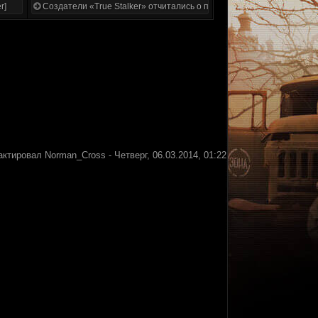
r]
Создатели «True Stalker» отчитались о проделанной работе
актировал
Norman_Cross
-
Четверг, 06.03.2014, 01:22