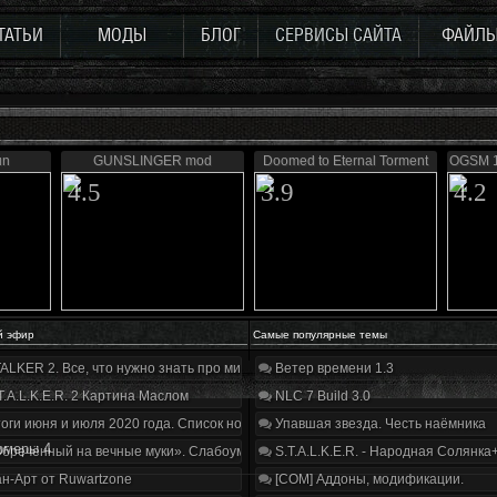
ТАТЬИ
МОДЫ
БЛОГ
СЕРВИСЫ САЙТА
ФАЙЛ
un
GUNSLINGER mod
Doomed to Eternal Torment
OGSM 1
4.5
3.9
4.2
й эфир
Самые популярные темы
ALKER 2. Все, что нужно знать про мир, геймплей и сюжет | Разбор трейлера
Ветер времени 1.3
T.A.L.K.E.R. 2 Картина Маслом
NLC 7 Build 3.0
оги июня и июля 2020 года. Список нововведений
Упавшая звезда. Честь наёмника
рмеры 4
бречённый на вечные муки». Слабоумие и отвага
S.T.A.L.K.E.R. - Народная Солянка
н-Арт от Ruwartzone
[COM] Аддоны, модификации.