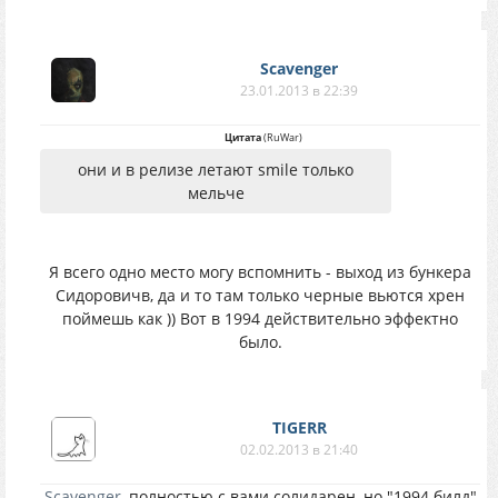
Scavenger
23.01.2013 в 22:39
Цитата
(
RuWar
)
они и в релизе летают smile только
мельче
Я всего одно место могу вспомнить - выход из бункера
Сидоровичв, да и то там только черные вьются хрен
поймешь как )) Вот в 1994 действительно эффектно
было.
TIGERR
02.02.2013 в 21:40
Scavenger
, полностью с вами солидарен, но "1994 билд"