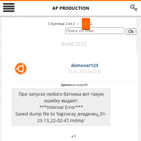
AP PRODUCTION
Страница
2
из
2
«
1
2
Build 2212
demover123
23.01.2013 в 22:32
Цитата
(
prototip98
)
При запуске любого батника вот такую
ошибку выдаёт:
***Internal Error***
Saved dump file to 'logs\xray_владелец_01-
23-13_22-02-47.mdmp'
+1