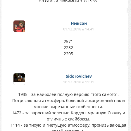
Но самый любимый это 1935.
Никсон
01.12.2018 в 14:41
2571
2232
2205
Sidorovichev
16.12.2018 в 11:31
1935 - за наиболее полную версию "того самого".
Потрясающая атмосфера, большой локационный пак и
многие вырезанные особенности.
1472 - за заросший зеленью Кордон, мрачную Свалку и
отличные скайбоксы.
1114 - за тихую и гнетущую атмосферу, пронизывающая