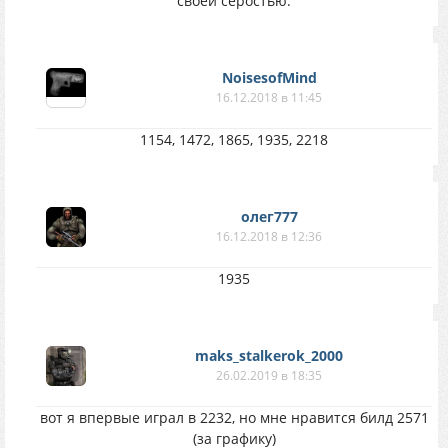
своей серостью.
NoisesofMind
16.12.2018 в 11:45
1154, 1472, 1865, 1935, 2218
олег777
16.12.2018 в 12:36
1935
maks_stalkerok_2000
26.02.2019 в 18:35
вот я впервые играл в 2232, но мне нравится билд 2571
(за графику)