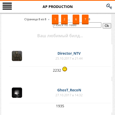
AP PRODUCTION
Страница
8
из
8
«
1
2
…
6
7
8
Ваш любимый билд...
Director_NTV
25.10.2017 в 21:44
2232
GhosT_RecoN
27.10.2017 в 14:32
1935