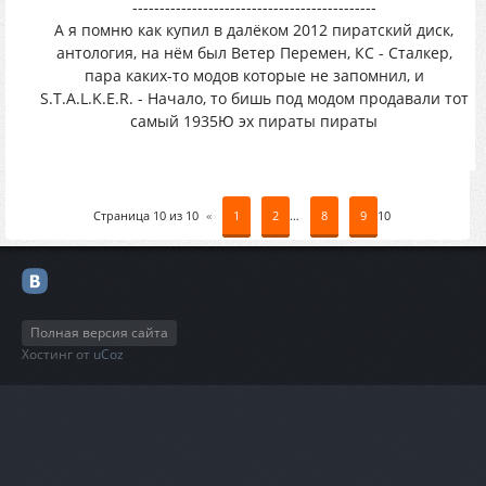
---------------------------------------------
А я помню как купил в далёком 2012 пиратский диск,
антология, на нём был Ветер Перемен, КС - Сталкер,
пара каких-то модов которые не запомнил, и
S.T.A.L.K.E.R. - Начало, то бишь под модом продавали тот
самый 1935Ю эх пираты пираты
Страница
10
из
10
«
1
2
…
8
9
10
Полная версия сайта
Хостинг от
uCoz