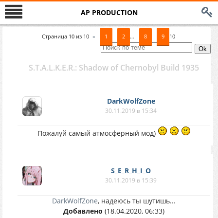
AP PRODUCTION
Страница
10
из
10
«
1
2
…
8
9
10
S.T.A.L.K.E.R.: Shadow of Chernobyl Build 1935
DarkWolfZone
30.11.2019 в 15:34
Пожалуй самый атмосферный мод)
S_E_R_H_I_O
30.11.2019 в 15:39
DarkWolfZone
, надеюсь ты шутишь...
Добавлено
(18.04.2020, 06:33)