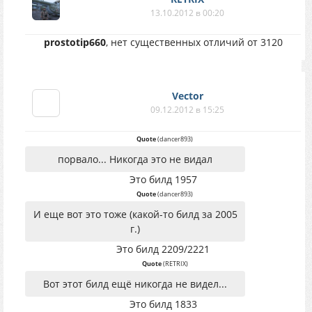
13.10.2012 в 00:20
prostotip660
, нет существенных отличий от 3120
Vector
09.12.2012 в 15:25
Quote
(
dancer893
)
порвало... Никогда это не видал
Это билд 1957
Quote
(
dancer893
)
И еще вот это тоже (какой-то билд за 2005
г.)
Это билд 2209/2221
Quote
(
RETRIX
)
Вот этот билд ещё никогда не видел...
Это билд 1833