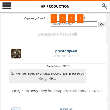
AP PRODUCTION
Страница
5
из
5
«
1
2
3
4
5
Внимание Розыск!!!
prostotip660
21.09.2012 в 17:02
Quote
(
vlados121212
)
Блин, интерестно таки посмотреть на этот
билд ЧН...
создал по нему тему
http://ap-pro.ru/forum/27-3497-1
RETRIX