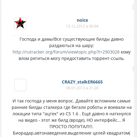
noice
13.12.2012 в 06:04
Господа и дамы!Все существующие билды давно
раздаються на шару:
http://rutracker.org/forum/viewtopic.php?t=2903028
кому
влом региться-могу предоставить торрент-ссыль.
CRAZY_stalkER6665
06.01.2013 в 21:28
И так господа у меня вопрос. Давайте вспомним самые
ранние билды сталкера где бегали роботы и воевали на
локации типа "ацтек" из CS 1.6 . Ещё давно я наткнулся
на видео - этот же билд (вроде), НО интерфейс... Я
ПРОСТО ПОПУТАЛ!!!.
Биорадар,автонаведение,выделение целей квадратом(