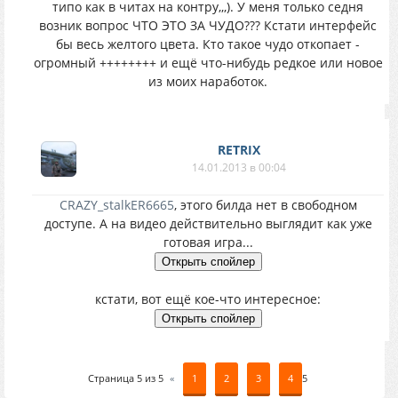
типо как в читах на контру,,,). У меня только седня
возник вопрос ЧТО ЭТО ЗА ЧУДО??? Кстати интерфейс
бы весь желтого цвета. Кто такое чудо откопает -
огромный ++++++++ и ещё что-нибудь редкое или новое
из моих наработок.
RETRIX
14.01.2013 в 00:04
CRAZY_stalkER6665
, этого билда нет в свободном
доступе. А на видео действительно выглядит как уже
готовая игра...
кстати, вот ещё кое-что интересное:
Страница
5
из
5
«
1
2
3
4
5